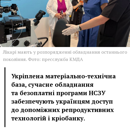
Лікарі мають у розпорядженні обладнання останнього
покоління. Фото: пресслужба КМДА
Укріплена матеріально-технічна
база, сучасне обладнання
та безоплатні програми НСЗУ
забезпечують українцям доступ
до допоміжних репродуктивних
технологій і кріобанку.