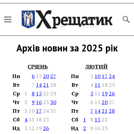
Архів новин за 2025 рік
СІЧЕНЬ
ЛЮТИЙ
Пн
6
13
20
27
Пн
3
10
17
24
Вт
7
14
21
28
Вт
4
11
18
25
Ср
1
8
15
22
29
Ср
5
12
19
26
Чт
2
9
16
23
30
Чт
6
13
20
27
Пт
3
10
17
24
31
Пт
7
14
21
28
Сб
4
11
18
25
Сб
1
8
15
22
Нд
5
12
19
26
Нд
2
9
16
23