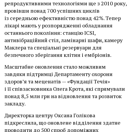
репродуктивними технологіями ще з 2010 року,
провівши понад 700 успішних циклів
із середньою ефективністю понад 42%. Тепер
лікарі мають у розпорядженні обладнання
останнього покоління: станцію ІCSI,
антивібраційний стіл, ламінарні шафи, камеру
Маклера та спеціальні резервуари для
безпечного зберігання клітин і ембріонів.
Масштабне оновлення стало можливим
завдяки підтримці Департаменту охорони
здоров’я та меценатів — «Фундації Течія»
і її співзасновника Олега Крота, які спрямували
понад 8,5 млн грн на відновлення та розвиток
закладу.
Директорка центру Оксана Голікова
підкреслила, що оновлене відділення здатне
проводити до 500 спроб допоміжних