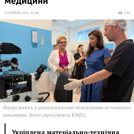
медицини
5 СЕРПНЯ 2026
,
14:48
259
Лікарі мають у розпорядженні обладнання останнього
покоління. Фото: пресслужба КМДА
Укріплена матеріально-технічна