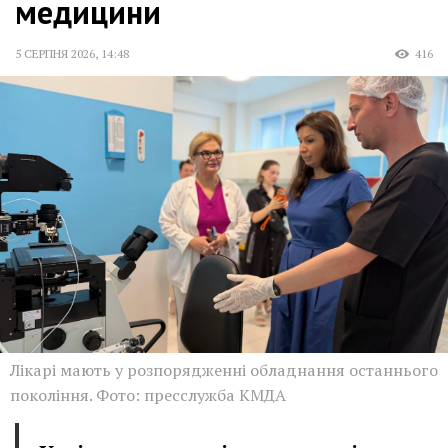
медицини
5 СЕРПНЯ 2026
,
14:48
416
Лікарі мають у розпорядженні обладнання останнього
покоління. Фото: пресслужба КМДА