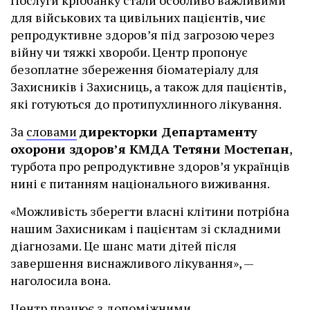
для військових та цивільних пацієнтів, чиє
репродуктивне здоров’я під загрозою через
війну чи тяжкі хвороби. Центр пропонує
безоплатне збереження біоматеріалу для
Захисників і Захисниць, а також для пацієнтів,
які готуються до протипухлинного лікування.
За
словами
директорки Департаменту
охорони здоров’я КМДА Тетяни Мостепан
,
турбота про репродуктивне здоров’я українців
нині є питанням національного виживання.
«Можливість зберегти власні клітини потрібна
нашим Захисникам і пацієнтам зі складними
діагнозами. Це шанс мати дітей після
завершення виснажливого лікування», —
наголосила вона.
Центр працює з допоміжними