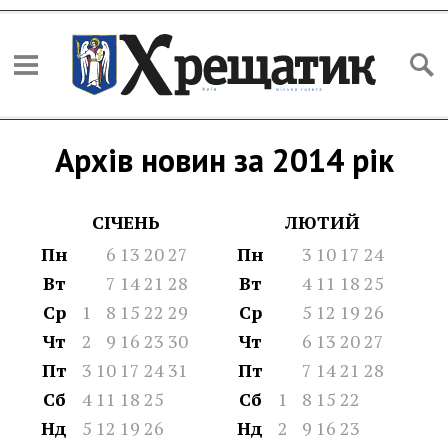
Архів новин за 2014 рік
СІЧЕНЬ
ЛЮТИЙ
Пн
6
13
20
27
Пн
3
10
17
24
Вт
7
14
21
28
Вт
4
11
18
25
Ср
1
8
15
22
29
Ср
5
12
19
26
Чт
2
9
16
23
30
Чт
6
13
20
27
Пт
3
10
17
24
31
Пт
7
14
21
28
Сб
4
11
18
25
Сб
1
8
15
22
Нд
5
12
19
26
Нд
2
9
16
23