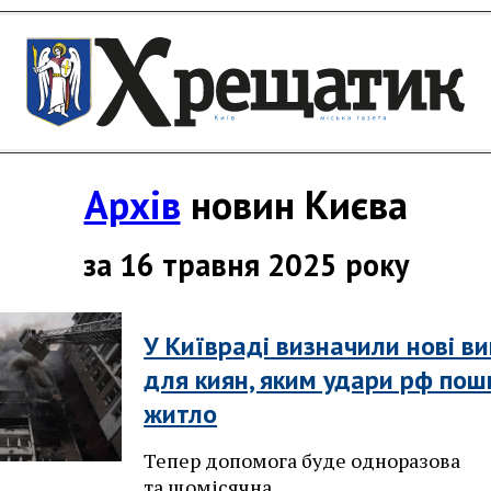
Архів
новин Києва
за 16 травня 2025 року
У Київраді визначили нові в
для киян, яким удари рф по
житло
Тепер допомога буде одноразова
та щомісячна.