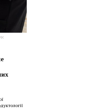
о:
не
них
ої
дуктології