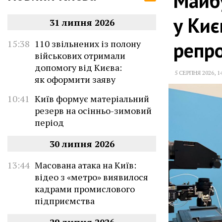
Майбу
у Киє
31 липня 2026
репр
15:38
110 звільнених із полону
військових отримали
допомогу від Києва:
5 СЕРПНЯ 2026
,
1
як оформити заяву
10:41
Київ формує матеріальний
резерв на осінньо-зимовий
період
30 липня 2026
13:44
Масована атака на Київ:
відео з «метро» виявилося
кадрами промислового
підприємства