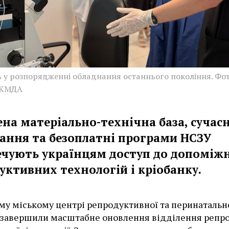
ь у розпорядженні обладнання останнього покоління. Фот
 КМДА
ена матеріально-технічна база, сучас
ання та безоплатні програми НСЗУ
ечують українцям доступ до допоміж
уктивних технологій і кріобанку.
му міському центрі репродуктивної та перинатальн
завершили масштабне оновлення відділення репро