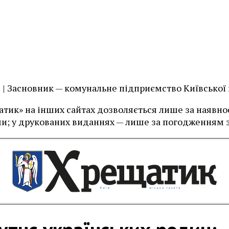
їв | Засновник — комунальне підприємство Київської
тик» на інших сайтах дозволяється лише за наявност
и; у друкованих виданнях — лише за погодженням з