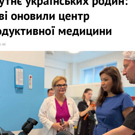
тнє українських родин:
ві оновили центр
одуктивної медицини
4:48