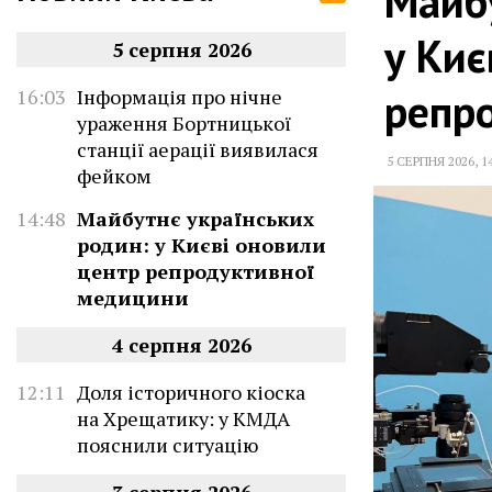
Майбу
у Киє
5 серпня 2026
репр
16:03
Інформація про нічне
ураження Бортницької
станції аерації виявилася
5 СЕРПНЯ 2026
,
1
фейком
14:48
Майбутнє українських
родин: у Києві оновили
центр репродуктивної
медицини
4 серпня 2026
12:11
Доля історичного кіоска
на Хрещатику: у КМДА
пояснили ситуацію