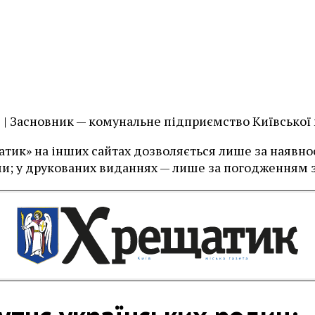
їв | Засновник — комунальне підприємство Київської
тик» на інших сайтах дозволяється лише за наявност
и; у друкованих виданнях — лише за погодженням з