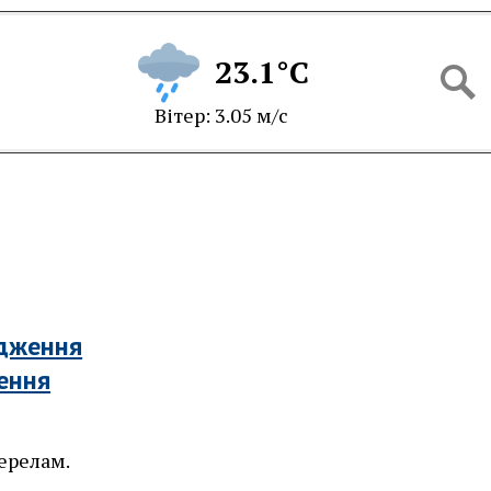
23.1°C
Вітер: 3.05 м/с
адження
ення
ерелам.