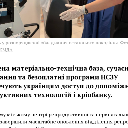
ь у розпорядженні обладнання останнього покоління. Фот
 КМДА
ена матеріально-технічна база, сучас
ання та безоплатні програми НСЗУ
ечують українцям доступ до допоміж
уктивних технологій і кріобанку.
му міському центрі репродуктивної та перинатальн
завершили масштабне оновлення відділення репро