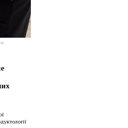
о:
не
них
ої
дуктології