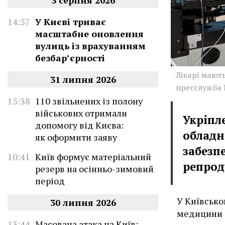
3 серпня 2026
14:57
У Києві триває
масштабне оновлення
вулиць із врахуванням
безбар’єрності
Лікарі мают
31 липня 2026
пресслужба
15:38
110 звільнених із полону
військових отримали
Укріпл
допомогу від Києва:
обладн
як оформити заяву
забезп
10:41
Київ формує матеріальний
репрод
резерв на осінньо-зимовий
період
У Київсько
30 липня 2026
медицини 
13:44
Масована атака на Київ: