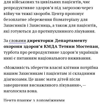
для військових та цивільних пацієнтів, чиє
репродуктивне здоров’я під загрозою через
війну чи тяжкі хвороби. Центр пропонує
безоплатне збереження біоматеріалу для
Захисників і Захисниць, а також для пацієнтів,
які готуються до протипухлинного лікування.
За
словами
директорки Департаменту
охорони здоров’я КМДА Тетяни Мостепан
,
турбота про репродуктивне здоров’я українців
нині є питанням національного виживання.
«Можливість зберегти власні клітини потрібна
нашим Захисникам і пацієнтам зі складними
діагнозами. Це шанс мати дітей після
завершення виснажливого лікування», —
наголосила вона.
Центр працює з допоміжними