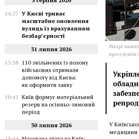
3 серпня 2026
14:57
У Києві триває
масштабне оновлення
вулиць із врахуванням
безбар’єрності
Лікарі мают
31 липня 2026
пресслужба
15:38
110 звільнених із полону
військових отримали
Укріпл
допомогу від Києва:
обладн
як оформити заяву
забезп
10:41
Київ формує матеріальний
репрод
резерв на осінньо-зимовий
період
У Київсько
30 липня 2026
медицини 
13:44
Масована атака на Київ: