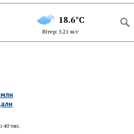
18.6°C
Вітер: 3.21 м/с
 млн
дали
о 40 тис.