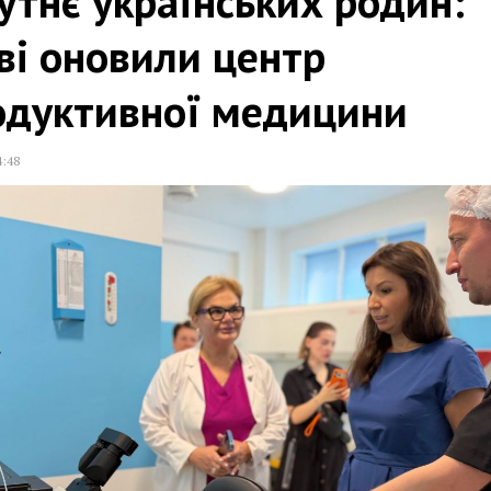
тнє українських родин:
ві оновили центр
одуктивної медицини
4:48