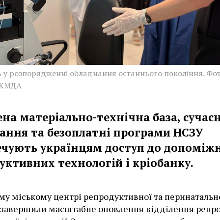
ь у розпорядженні обладнання останнього покоління. Фот
 КМДА
ена матеріально-технічна база, сучас
ання та безоплатні програми НСЗУ
ечують українцям доступ до допоміж
уктивних технологій і кріобанку.
му міському центрі репродуктивної та перинатальн
завершили масштабне оновлення відділення репро