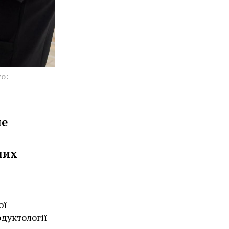
о:
не
них
ої
дуктології