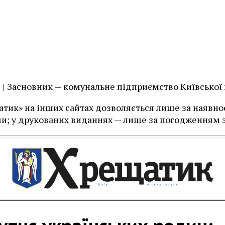
їв | Засновник — комунальне підприємство Київської
тик» на інших сайтах дозволяється лише за наявност
и; у друкованих виданнях — лише за погодженням з