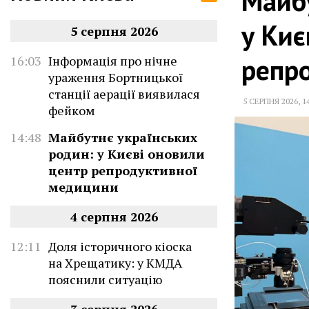
Майбу
у Киє
5 серпня 2026
репр
16:03
Інформація про нічне
ураження Бортницької
станції аерації виявилася
5 СЕРПНЯ 2026
,
1
фейком
14:48
Майбутнє українських
родин: у Києві оновили
центр репродуктивної
медицини
4 серпня 2026
12:11
Доля історичного кіоска
на Хрещатику: у КМДА
пояснили ситуацію