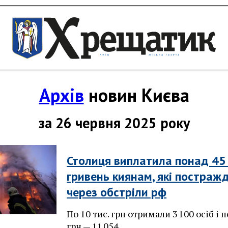
Архів
новин Києва
за 26 червня 2025 року
Столиця виплатила понад 45
гривень киянам, які постраж
через обстріли рф
По 10 тис. грн отримали 3 100 осіб і п
грн — 11 054.