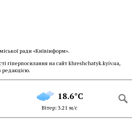
 міської ради «Київінформ».
і гіперпосилання на сайт khreshchatyk.kyiv.ua,
 редакцією.
18.6°C
Вітер: 3.21 м/с