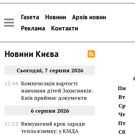
Газета
Новини
Архів новин
Реклама
Контакти
Новини Києва
Сьогодні, 7 серпня 2026
12:44
Компенсація вартості
Пн
навчання дітей Захисників:
Вт
Київ приймає документи
Ср
6 серпня 2026
Чт
Пт
17:23
Вимушений крок заради
тепла взимку: у КМДА
Сб