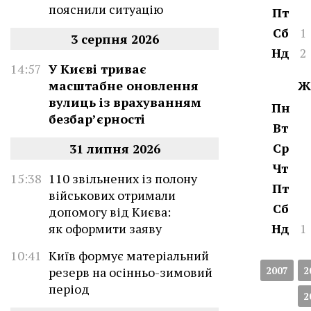
пояснили ситуацію
Пт
Сб
1
3 серпня 2026
Нд
2
14:57
У Києві триває
масштабне оновлення
Ж
вулиць із врахуванням
Пн
безбар’єрності
Вт
Ср
31 липня 2026
Чт
15:38
110 звільнених із полону
Пт
військових отримали
Сб
допомогу від Києва:
як оформити заяву
Нд
1
10:41
Київ формує матеріальний
резерв на осінньо-зимовий
2007
2
період
2