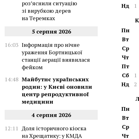
роз’яснили ситуацію
Нд
1
зі вирубкою дерев
на Теремках
К
Пн
5 серпня 2026
Вт
16:03
Інформація про нічне
Ср
ураження Бортницької
Чт
станції аерації виявилася
Пт
фейком
Сб
1
14:48
Майбутнє українських
Нд
2
родин: у Києві оновили
центр репродуктивної
медицини
Пн
4 серпня 2026
Вт
Ср
12:11
Доля історичного кіоска
на Хрещатику: у КМДА
Чт