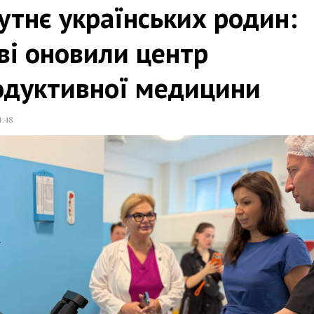
тнє українських родин:
ві оновили центр
одуктивної медицини
4:48