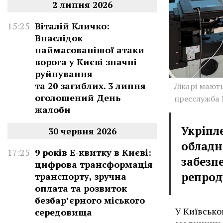
2 липня 2026
15:25
Віталій Кличко:
Внаслідок
наймасованішої атаки
ворога у Києві значні
руйнування
та 20 загиблих. 3 липня
Лікарі мают
оголошений День
пресслужба
жалоби
Укріпл
30 червня 2026
обладн
17:25
9 років Е-квитку в Києві:
забезп
цифрова трансформація
репрод
транспорту, зручна
оплата та розвиток
безбар’єрного міського
У Київсько
середовища