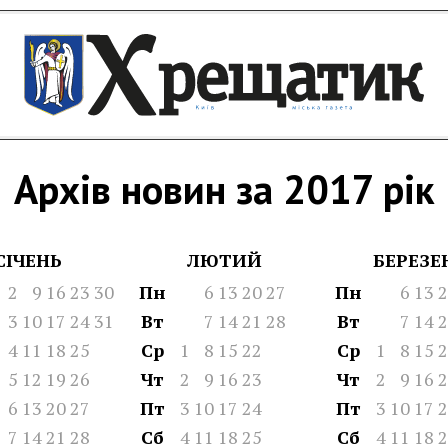
Архів новин за 2017 рік
СІЧЕНЬ
ЛЮТИЙ
БЕРЕЗЕ
2
9
16
23
30
Пн
6
13
20
27
Пн
6
13
2
3
10
17
24
31
Вт
7
14
21
28
Вт
7
14
2
4
11
18
25
Ср
1
8
15
22
Ср
1
8
15
2
5
12
19
26
Чт
2
9
16
23
Чт
2
9
16
2
6
13
20
27
Пт
3
10
17
24
Пт
3
10
17
2
7
14
21
28
Сб
4
11
18
25
Сб
4
11
18
2