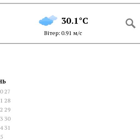
30.1°C
Вітер: 0.91 м/с
НЬ
0
27
1
28
2
29
3
30
4
31
5