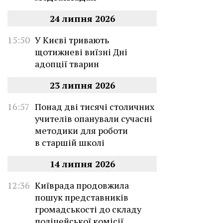
24 липня 2026
15:50
У Києві тривають
щотижневі виїзні Дні
адопції тварин
23 липня 2026
16:57
Понад дві тисячі столичних
учителів опанували сучасні
методики для роботи
в старшій школі
14 липня 2026
12:36
Київрада продовжила
пошук представників
громадськості до складу
поліцейської комісії