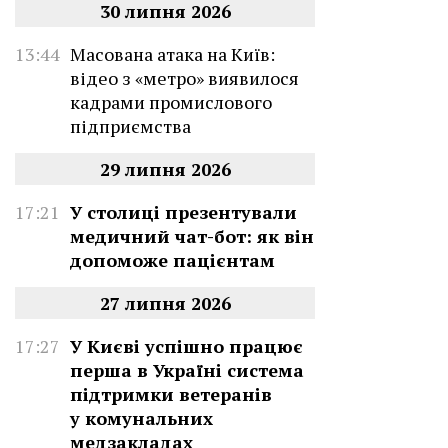
30 липня 2026
13:44
Масована атака на Київ:
відео з «метро» виявилося
кадрами промислового
підприємства
29 липня 2026
17:21
У столиці презентували
медичний чат-бот: як він
допоможе пацієнтам
27 липня 2026
17:27
У Києві успішно працює
перша в Україні система
підтримки ветеранів
у комунальних
медзакладах