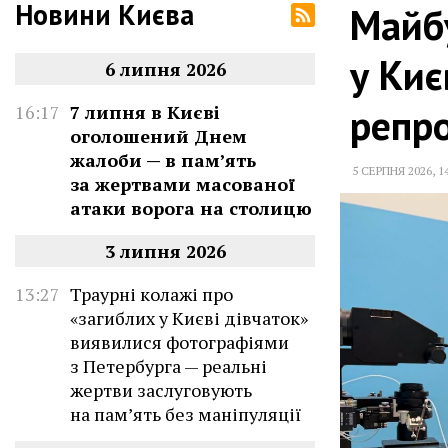
Новини Києва
Майбу
у Киє
6 липня 2026
репр
16:17
7 липня в Києві
оголошений Днем
жалоби — в памʼять
5 СЕРПНЯ 2026
,
1
за жертвами масованої
атаки ворога на столицю
3 липня 2026
13:27
Траурні колажі про
«загиблих у Києві дівчаток»
виявилися фотографіями
з Петербурга — реальні
жертви заслуговують
на пам’ять без маніпуляції