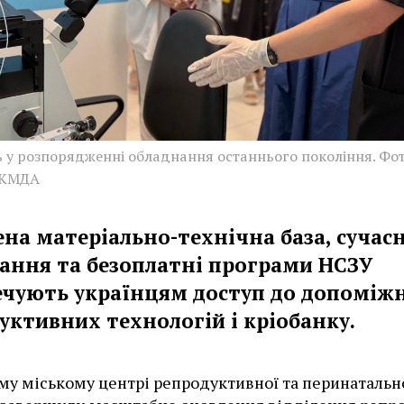
ь у розпорядженні обладнання останнього покоління. Фот
 КМДА
ена матеріально-технічна база, сучас
ання та безоплатні програми НСЗУ
ечують українцям доступ до допоміж
уктивних технологій і кріобанку.
му міському центрі репродуктивної та перинатальн