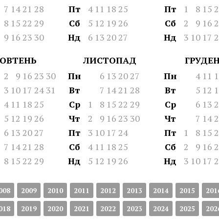
7
14
21
28
Пт
4
11
18
25
Пт
1
8
15
2
8
15
22
29
Сб
5
12
19
26
Сб
2
9
16
2
9
16
23
30
Нд
6
13
20
27
Нд
3
10
17
2
ОВТЕНЬ
ЛИСТОПАД
ГРУДЕ
2
9
16
23
30
Пн
6
13
20
27
Пн
4
11
1
3
10
17
24
31
Вт
7
14
21
28
Вт
5
12
1
4
11
18
25
Ср
1
8
15
22
29
Ср
6
13
2
5
12
19
26
Чт
2
9
16
23
30
Чт
7
14
2
6
13
20
27
Пт
3
10
17
24
Пт
1
8
15
2
7
14
21
28
Сб
4
11
18
25
Сб
2
9
16
2
8
15
22
29
Нд
5
12
19
26
Нд
3
10
17
2
008
2009
2010
2011
2012
2013
2014
2015
201
018
2019
2020
2021
2022
2023
2024
2025
202