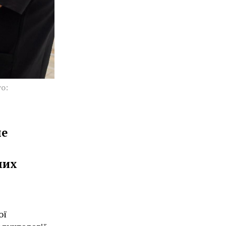
о:
не
них
ої