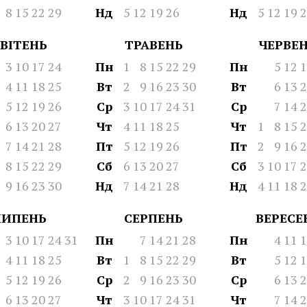
8
15
22
29
Нд
5
12
19
26
Нд
5
12
19
2
ВІТЕНЬ
ТРАВЕНЬ
ЧЕРВЕ
3
10
17
24
Пн
1
8
15
22
29
Пн
5
12
1
4
11
18
25
Вт
2
9
16
23
30
Вт
6
13
2
5
12
19
26
Ср
3
10
17
24
31
Ср
7
14
2
6
13
20
27
Чт
4
11
18
25
Чт
1
8
15
2
7
14
21
28
Пт
5
12
19
26
Пт
2
9
16
2
8
15
22
29
Сб
6
13
20
27
Сб
3
10
17
2
9
16
23
30
Нд
7
14
21
28
Нд
4
11
18
2
ЛИПЕНЬ
СЕРПЕНЬ
ВЕРЕСЕ
3
10
17
24
31
Пн
7
14
21
28
Пн
4
11
1
4
11
18
25
Вт
1
8
15
22
29
Вт
5
12
1
5
12
19
26
Ср
2
9
16
23
30
Ср
6
13
2
6
13
20
27
Чт
3
10
17
24
31
Чт
7
14
2