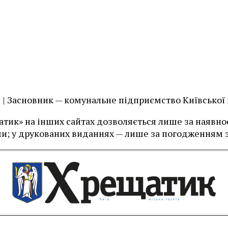
їв | Засновник — комунальне підприємство Київської
тик» на інших сайтах дозволяється лише за наявност
и; у друкованих виданнях — лише за погодженням з