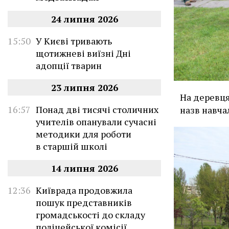
24 липня 2026
15:50
У Києві тривають
щотижневі виїзні Дні
адопції тварин
23 липня 2026
На деревця
16:57
Понад дві тисячі столичних
назв навча
учителів опанували сучасні
методики для роботи
в старшій школі
14 липня 2026
12:36
Київрада продовжила
пошук представників
громадськості до складу
поліцейської комісії