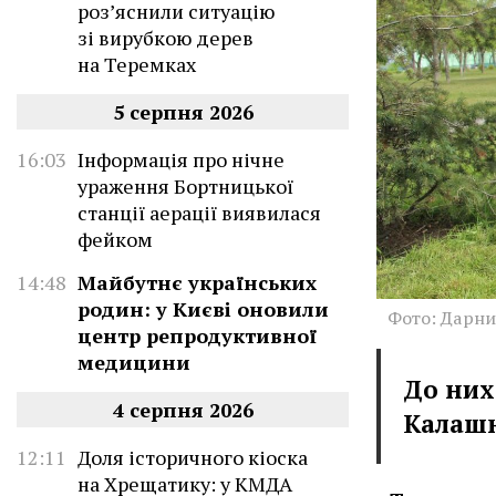
роз’яснили ситуацію
зі вирубкою дерев
на Теремках
5 серпня 2026
16:03
Інформація про нічне
ураження Бортницької
станції аерації виявилася
фейком
14:48
Майбутнє українських
родин: у Києві оновили
Фото: Дарни
центр репродуктивної
медицини
До них
4 серпня 2026
Калаш
12:11
Доля історичного кіоска
на Хрещатику: у КМДА