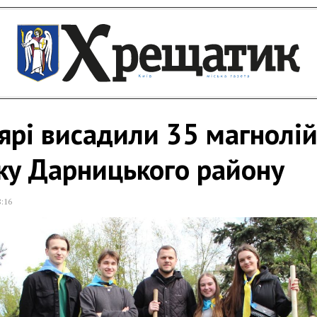
рі висадили 35 магнолі
ку Дарницького району
8:16