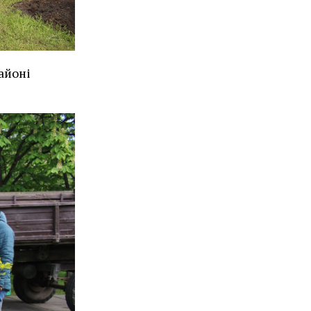
айоні