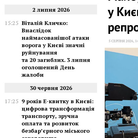
у Киє
2 липня 2026
репр
15:25
Віталій Кличко:
Внаслідок
наймасованішої атаки
5 СЕРПНЯ 2026
,
1
ворога у Києві значні
руйнування
та 20 загиблих. 3 липня
оголошений День
жалоби
30 червня 2026
17:25
9 років Е-квитку в Києві:
цифрова трансформація
транспорту, зручна
оплата та розвиток
безбар’єрного міського