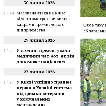
30 липня 2026
13:44
Масована атака на Київ:
відео з «метро» виявилося
кадрами промислового
Саме таку 
підприємства
35 загальн
29 липня 2026
17:21
У столиці презентували
медичний чат-бот: як він
допоможе пацієнтам
27 липня 2026
17:27
У Києві успішно працює
перша в Україні система
підтримки ветеранів
у комунальних
медзакладах