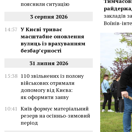
Тимчасов
пояснили ситуацію
райдержа
закладів з
3 серпня 2026
Воїнів-інт
14:57
У Києві триває
масштабне оновлення
вулиць із врахуванням
безбар’єрності
31 липня 2026
15:38
110 звільнених із полону
військових отримали
допомогу від Києва:
як оформити заяву
10:41
Київ формує матеріальний
резерв на осінньо-зимовий
період