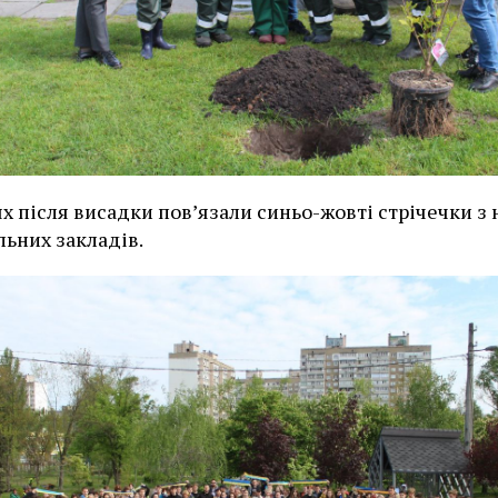
х після висадки пов’язали синьо-жовті стрічечки з
льних закладів.