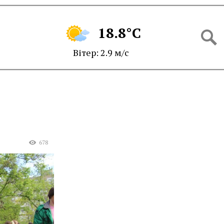
18.8°C
Вітер: 2.9 м/с
й
678