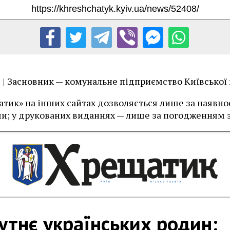
їв | Засновник — комунальне підприємство Київської
тик» на інших сайтах дозволяється лише за наявност
и; у друкованих виданнях — лише за погодженням з
тнє українських родин: