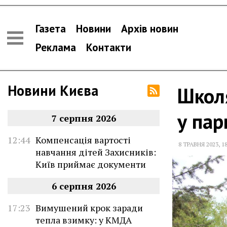
Газета
Новини
Архів новин
Реклама
Контакти
Новини Києва
Школя
у пар
7 серпня 2026
12:44
Компенсація вартості
8 ТРАВНЯ 2023
,
1
навчання дітей Захисників:
Київ приймає документи
6 серпня 2026
17:23
Вимушений крок заради
тепла взимку: у КМДА