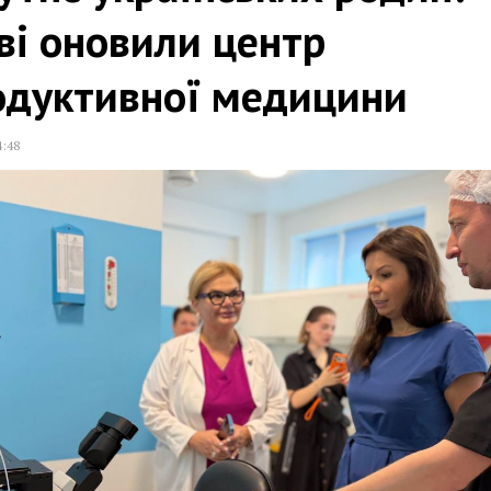
ві оновили центр
одуктивної медицини
4:48