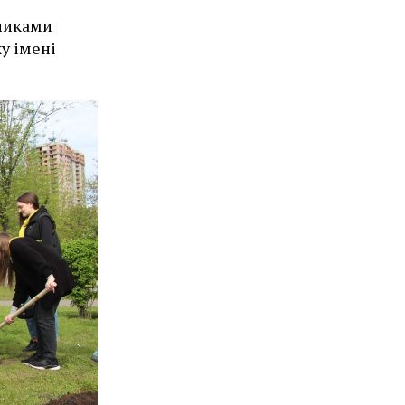
никами
у імені