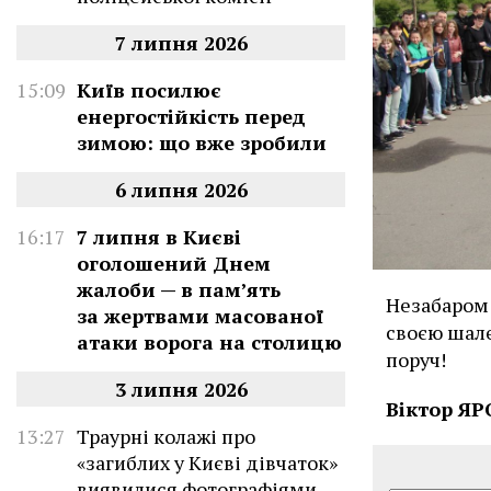
7 липня 2026
15:09
Київ посилює
енергостійкість перед
зимою: що вже зробили
6 липня 2026
16:17
7 липня в Києві
оголошений Днем
жалоби — в памʼять
Незабаром
за жертвами масованої
своєю шале
атаки ворога на столицю
поруч!
3 липня 2026
Віктор Я
13:27
Траурні колажі про
«загиблих у Києві дівчаток»
виявилися фотографіями