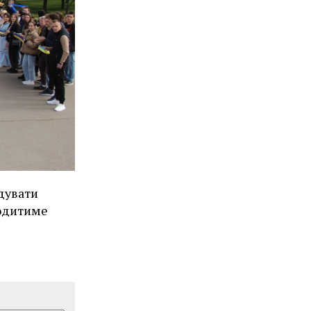
дувати
ходитиме