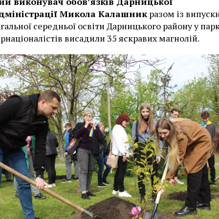
ий виконувач обов’язків Дарницької
дміністрації Микола Калашник
разом із випуск
агальної середньої освіти Дарницького району у парк
ернаціоналістів висадили 35 яскравих магнолій.