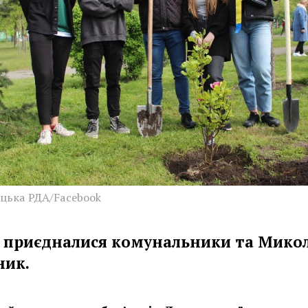
цька РДА/Facebook
 приєдналися комунальники та Мико
ник.