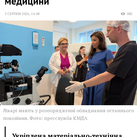
медицини
5 СЕРПНЯ 2026
,
14:48
882
Лікарі мають у розпорядженні обладнання останнього
покоління. Фото: пресслужба КМДА
Укріплена матеріально-технічна