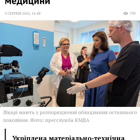
медицини
5 СЕРПНЯ 2026
,
14:48
799
Лікарі мають у розпорядженні обладнання останнього
покоління. Фото: пресслужба КМДА
Укріплена матеріально-технічна