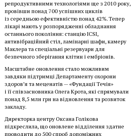
репродуктивними технологіями ще з 2010 року,
провівши понад 700 успішних циклів
із середньою ефективністю понад 42%. Тепер
лікарі мають у розпорядженні обладнання
останнього покоління: станцію ІCSI,
антивібраційний стіл, ламінарні шафи, камеру
Маклера та спеціальні резервуари для
безпечного зберігання клітин і ембріонів.
Масштабне оновлення стало можливим
завдяки підтримці Департаменту охорони
здоров’я та меценатів — «Фундації Течія»
і її співзасновника Олега Крота, які спрямували
понад 8,5 млн грн на відновлення та розвиток
закладу.
Директорка центру Оксана Голікова
підкреслила, що оновлене відділення здатне
проводити до 500 спроб допоміжних