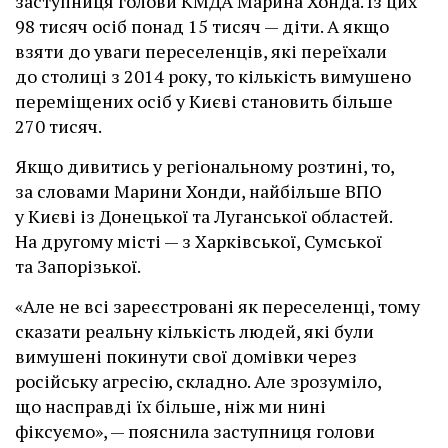
заступниця голови КМДА Марина Хонда. Із цих
98 тисяч осіб понад 15 тисяч — діти. А якщо
взяти до уваги переселенців, які переїхали
до столиці з 2014 року, то кількість вимушено
переміщених осіб у Києві становить більше
270 тисяч.
Якщо дивитись у регіональному розтині, то,
за словами Марини Хонди, найбільше ВПО
у Києві із Донецької та Луганської областей.
На другому місті — з Харківської, Сумської
та Запорізької.
«Але не всі зареєстровані як переселенці, тому
сказати реальну кількість людей, які були
вимушені покинути свої домівки через
російську агресію, складно. Але зрозуміло,
що насправді їх більше, ніж ми нині
фіксуємо», — пояснила заступниця голови