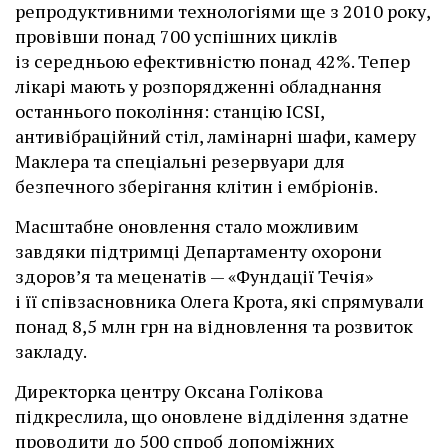
репродуктивними технологіями ще з 2010 року,
провівши понад 700 успішних циклів
із середньою ефективністю понад 42%. Тепер
лікарі мають у розпорядженні обладнання
останнього покоління: станцію ІCSI,
антивібраційний стіл, ламінарні шафи, камеру
Маклера та спеціальні резервуари для
безпечного зберігання клітин і ембріонів.
Масштабне оновлення стало можливим
завдяки підтримці Департаменту охорони
здоров’я та меценатів — «Фундації Течія»
і її співзасновника Олега Крота, які спрямували
понад 8,5 млн грн на відновлення та розвиток
закладу.
Директорка центру Оксана Голікова
підкреслила, що оновлене відділення здатне
проводити до 500 спроб допоміжних