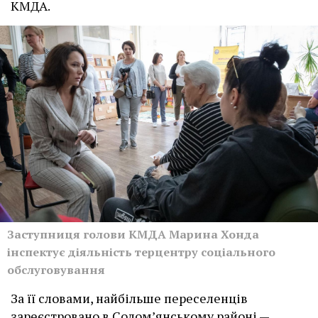
КМДА.
Заступниця голови КМДА Марина Хонда
інспектує діяльність терцентру соціального
обслуговування
За її словами, найбільше переселенців
зареєстровано в Солом’янському районі —