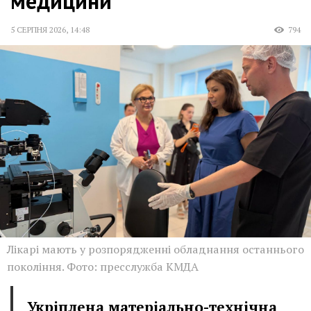
медицини
5 СЕРПНЯ 2026
,
14:48
794
Лікарі мають у розпорядженні обладнання останнього
покоління. Фото: пресслужба КМДА
Укріплена матеріально-технічна