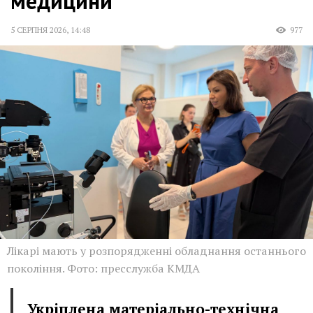
медицини
5 СЕРПНЯ 2026
,
14:48
977
Лікарі мають у розпорядженні обладнання останнього
покоління. Фото: пресслужба КМДА
Укріплена матеріально-технічна