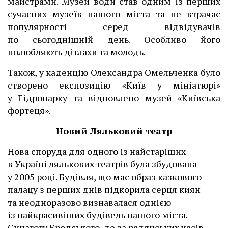
майстрами. Музей води став одним із перших
сучасних музеїв нашого міста та не втрачає
популярності серед відвідувачів
по сьогоднішній день. Особливо його
полюбляють дітлахи та молодь.
Також, у каденцію Олександра Омельченка було
створено експозицію «Київ у мініатюрі»
у Гідропарку та відновлено музей «Київська
фортеця».
Новий Ляльковий театр
Нова споруда для одного із найстаріших
в Україні лялькових театрів була збудована
у 2005 році. Будівля, що має образ казкового
палацу з перших днів підкорила серця киян
та неодноразово визнавалася однією
із найкрасивіших будівель нашого міста.
Синагогу Бродського, де за радянських часів