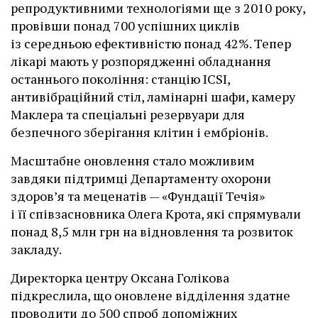
репродуктивними технологіями ще з 2010 року,
провівши понад 700 успішних циклів
із середньою ефективністю понад 42%. Тепер
лікарі мають у розпорядженні обладнання
останнього покоління: станцію ІCSI,
антивібраційний стіл, ламінарні шафи, камеру
Маклера та спеціальні резервуари для
безпечного зберігання клітин і ембріонів.
Масштабне оновлення стало можливим
завдяки підтримці Департаменту охорони
здоров’я та меценатів — «Фундації Течія»
і її співзасновника Олега Крота, які спрямували
понад 8,5 млн грн на відновлення та розвиток
закладу.
Директорка центру Оксана Голікова
підкреслила, що оновлене відділення здатне
проводити до 500 спроб допоміжних