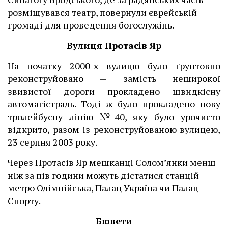
розміщувався театр, повернули єврейській
громаді для проведення богослужінь.
Вулиця Протасів Яр
На початку 2000-х вулицю було ґрунтовно
реконструйовано — замість неширокої
звивистої дороги прокладено швидкісну
автомагістраль. Тоді ж було прокладено нову
тролейбусну лінію №40, яку було урочисто
відкрито, разом із реконструйованою вулицею,
23 серпня 2003 року.
Через Протасів Яр мешканці Солом’янки менш
ніж за пів години можуть дістатися станцій
метро Олімпійська, Палац Україна чи Палац
Спорту.
Бювети