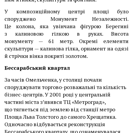
У композиційному центрі площі було
споруджено Монумент Незалежності.
Це колона, яка увінчана фігурою Берегині
з калиновою гілкою в руках. Висота
монументу — 61 метр. Окремі елементи
скульптури — калинова гілка, орнамент на одязі
й стрічки вінка покриті золотом.
Бессарабський квартал
За часів Омельченка, у столиці почали
споруджувати торгово-розважальні та кількість
бізнес-центрів. У 2001 році у центральній
частині міста з’явився ТЦ «Метроград»,
що тягнеться під землею від станції метро
Площа Льва Толстого до самого Хрещатика.
Одночасно відбувається реконструкція
Бессарабського кварталу, що ознаменувалася