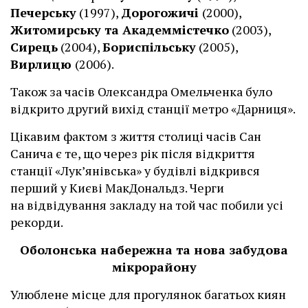
Печерську
(1997),
Дорогожичі
(2000),
Житомирську та Академмістечко
(2003),
Сирець
(2004),
Бориспільську
(2005),
Вирлицю
(2006).
Також за часів Олександра Омельченка було
відкрито другий вихід станції метро «Дарниця».
Цікавим фактом з життя столиці часів Сан
Санича є те, що через рік після відкриття
станції «Лук’янівська» у будівлі відкрився
перший у Києві МакДональдз. Черги
на відвідування закладу на той час побили усі
рекорди.
Оболонська набережна та нова забудова
мікрорайону
Улюблене місце для прогулянок багатьох киян