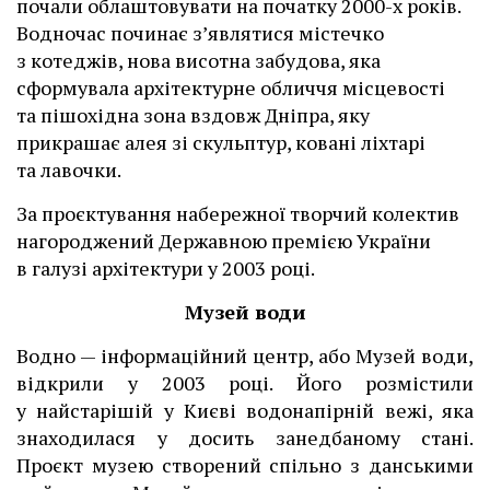
почали облаштовувати на початку 2000-х років.
Водночас починає з’являтися містечко
з котеджів, нова висотна забудова, яка
сформувала архітектурне обличчя місцевості
та пішохідна зона вздовж Дніпра, яку
прикрашає алея зі скульптур, ковані ліхтарі
та лавочки.
За проєктування набережної творчий колектив
нагороджений Державною премією України
в галузі архітектури у 2003 році.
Музей води
Водно — інформаційний центр, або Музей води,
відкрили у 2003 році. Його розмістили
у найстарішій у Києві водонапірній вежі, яка
знаходилася у досить занедбаному стані.
Проєкт музею створений спільно з данськими