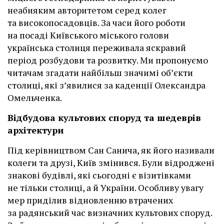
неабияким авторитетом серед колег
та високопосадовців. За часи його роботи
на посаді Київського міського голови
українська столиця переживала яскравий
період розбудови та розвитку. Ми пропонуємо
читачам згадати найбільш значимі об’єкти
столиці, які з’явилися за каденції Олександра
Омельченка.
Відбудова культових споруд та шедеврів
архітектури
Під керівництвом Сан Санича, як його називали
колеги та друзі, Київ змінився. Були відроджені
знакові будівлі, які сьогодні є візитівками
не тільки столиці, а й України. Особливу увагу
мер приділив відновленню втрачених
за радянський час визначних культових споруд.