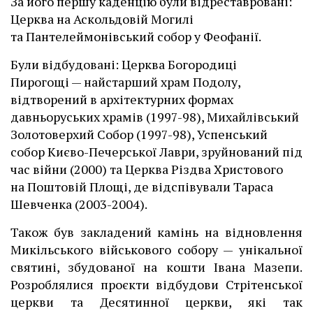
За його першу каденцію були відреставровані:
Церква на Аскольдовій Могилі
та Пантелеймонівський собор у Феофанії.
Були відбудовані: Церква Богородиці
Пирогощі — найстарший храм Подолу,
відтворений в архітектурних формах
давньоруських храмів (1997-98), Михайлівський
Золотоверхий Собор (1997-98), Успенський
собор Києво-Печерської Лаври, зруйнований під
час війни (2000) та Церква Різдва Христового
на Поштовій Площі, де відспівували Тараса
Шевченка (2003-2004).
Також був закладений камінь на відновлення
Микільського військового собору — унікальної
святині, збудованої на кошти Івана Мазепи.
Розроблялися проєкти відбудови Стрітенської
церкви та Десятинної церкви, які так