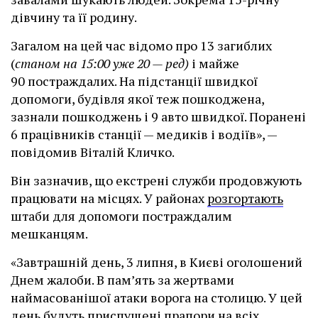
дівчину та її родину.
Загалом на цей час відомо про 13 загиблих
(
станом на 15:00 уже 20 — ред)
і майже
90 постраждалих. На підстанції швидкої
допомоги, будівля якої теж пошкоджена,
зазнали пошкоджень і 9 авто швидкої. Поранені
6 працівників станції — медиків і водіїв», —
повідомив Віталій Кличко.
Він зазначив, що екстрені служби продовжують
працювати на місцях. У районах
розгортають
штаби для допомоги постраждалим
мешканцям.
«Завтрашній день, 3 липня, в Києві оголошений
Днем жалоби. В памʼять за жертвами
наймасованішої атаки ворога на столицю. У цей
день будуть приспущені прапори на всіх