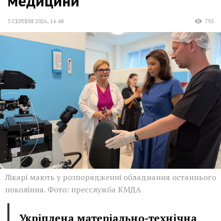
медицини
5 СЕРПНЯ 2026
,
14:48
795
Лікарі мають у розпорядженні обладнання останнього
покоління. Фото: пресслужба КМДА
Укріплена матеріально-технічна