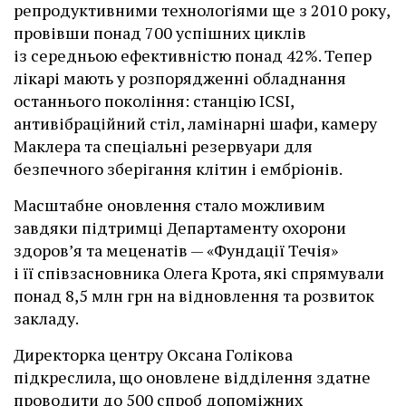
репродуктивними технологіями ще з 2010 року,
провівши понад 700 успішних циклів
із середньою ефективністю понад 42%. Тепер
лікарі мають у розпорядженні обладнання
останнього покоління: станцію ІCSI,
антивібраційний стіл, ламінарні шафи, камеру
Маклера та спеціальні резервуари для
безпечного зберігання клітин і ембріонів.
Масштабне оновлення стало можливим
завдяки підтримці Департаменту охорони
здоров’я та меценатів — «Фундації Течія»
і її співзасновника Олега Крота, які спрямували
понад 8,5 млн грн на відновлення та розвиток
закладу.
Директорка центру Оксана Голікова
підкреслила, що оновлене відділення здатне
проводити до 500 спроб допоміжних