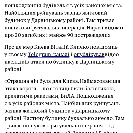
пошкодження будівель є в усіх районах міста.
Найбільших руйнувань зазнав житловий
будинок у Дарницькому районі. Там триває
пошуково-рятувальна операція. Наразі відомо
про 20 загиблих і майже 90 постраждалих.
Про це мер Києва Віталій Кличко повідомив
у своєму
Telegram-каналі
і
опублікував
відео
наслідків атаки по будинку в Дарницькому
районі.
«Страшна ніч була для Києва. Наймасованіша
атака ворога — по столиці били балістикою,
крилатими ракетами, БпЛА. Пошкодження
є в усіх районах міста. Найбільших руйнувань
зазнав житловий будинок у Дарницькому
районі. Частину будинку буквально знесло. Там
триває пошуково-рятувальна операція. Під
завалами шукають людей. Зокрема 15-річну