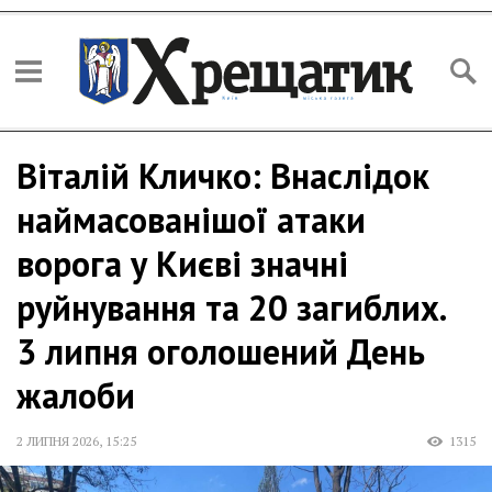
Віталій Кличко: Внаслідок
наймасованішої атаки
ворога у Києві значні
руйнування та 20 загиблих.
3 липня оголошений День
жалоби
2 ЛИПНЯ 2026
,
15:25
1315