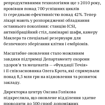
репродуктивними технологіями ще з 2010 року,
провівши понад 700 успішних циклів
із середньою ефективністю понад 42%. Тепер
лікарі мають у розпорядженні обладнання
останнього покоління: станцію ІCSI,
антивібраційний стіл, ламінарні шафи, камеру
Маклера та спеціальні резервуари для
безпечного зберігання клітин і ембріонів.
Масштабне оновлення стало можливим
завдяки підтримці Департаменту охорони
здоров’я та меценатів — «Фундації Течія»
і її співзасновника Олега Крота, які спрямували
понад 8,5 млн грн на відновлення та розвиток
закладу.
Директорка центру Оксана Голікова
підкреслила, що оновлене відділення здатне
проводити до 500 спроб допоміжних