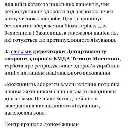
для військових та цивільних пацієнтів, чиє
репродуктивне здоров’я під загрозою через
війну чи тяжкі хвороби. Центр пропонує
безоплатне збереження біоматеріалу для
Захисників і Захисниць, а також для пацієнтів,
які готуються до протипухлинного лікування.
За
словами
директорки Департаменту
охорони здоров’я КМДА Тетяни Мостепан
,
турбота про репродуктивне здоров’я українців
нині є питанням національного виживання.
«Можливість зберегти власні клітини потрібна
нашим Захисникам і пацієнтам зі складними
діагнозами. Це шанс мати дітей після
завершення виснажливого лікування», —
наголосила вона.
Центр працює з допоміжними