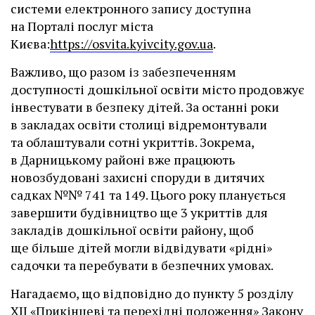
системи електронного запису доступна
на Порталі послуг міста
Києва:
https://osvita.kyivcity.gov.ua
.
Важливо, що разом із забезпеченням
доступності дошкільної освіти місто продовжує
інвестувати в безпеку дітей. За останні роки
в закладах освіти столиці відремонтували
та облаштували сотні укриттів. Зокрема,
в Дарницькому районі вже працюють
новозбудовані захисні споруди в дитячих
садках №№ 741 та 149. Цього року планується
завершити будівництво ще 3 укриттів для
закладів дошкільної освіти району, щоб
ще більше дітей могли відвідувати «рідні»
садочки та перебувати в безпечних умовах.
Нагадаємо, що відповідно до пункту 5 розділу
XII «Прикінцеві та перехідні положення» Закону