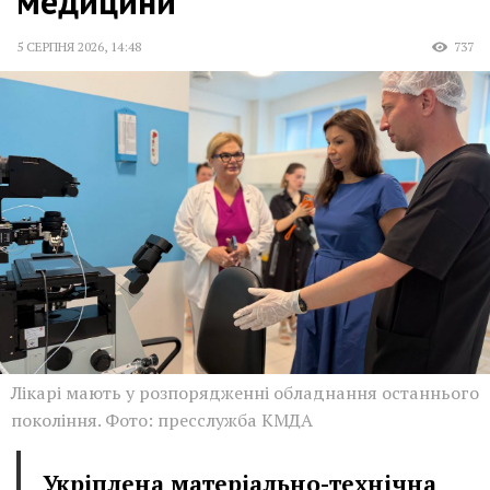
медицини
5 СЕРПНЯ 2026
,
14:48
737
Лікарі мають у розпорядженні обладнання останнього
покоління. Фото: пресслужба КМДА
Укріплена матеріально-технічна