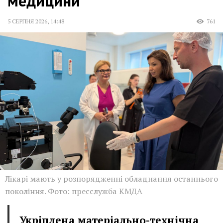
медицини
5 СЕРПНЯ 2026
,
14:48
761
Лікарі мають у розпорядженні обладнання останнього
покоління. Фото: пресслужба КМДА
Укріплена матеріально-технічна