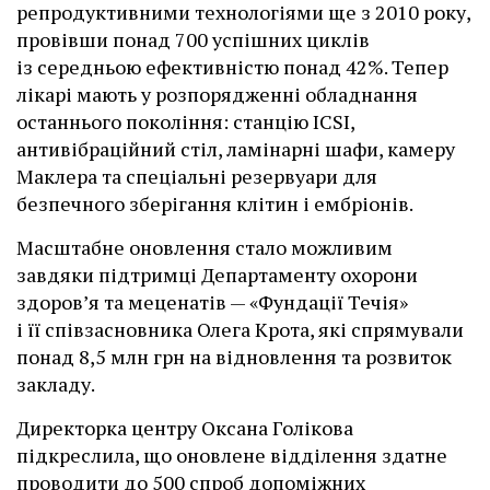
репродуктивними технологіями ще з 2010 року,
провівши понад 700 успішних циклів
із середньою ефективністю понад 42%. Тепер
лікарі мають у розпорядженні обладнання
останнього покоління: станцію ІCSI,
антивібраційний стіл, ламінарні шафи, камеру
Маклера та спеціальні резервуари для
безпечного зберігання клітин і ембріонів.
Масштабне оновлення стало можливим
завдяки підтримці Департаменту охорони
здоров’я та меценатів — «Фундації Течія»
і її співзасновника Олега Крота, які спрямували
понад 8,5 млн грн на відновлення та розвиток
закладу.
Директорка центру Оксана Голікова
підкреслила, що оновлене відділення здатне
проводити до 500 спроб допоміжних