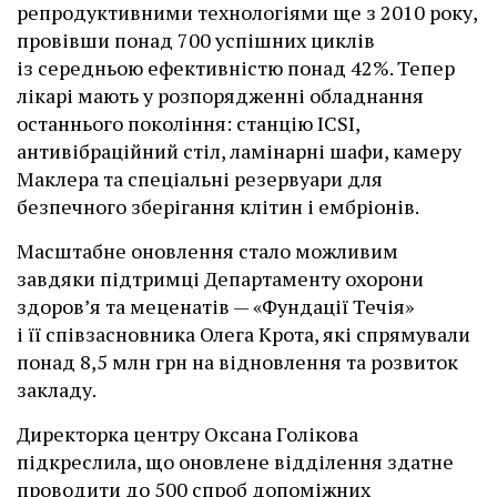
репродуктивними технологіями ще з 2010 року,
провівши понад 700 успішних циклів
із середньою ефективністю понад 42%. Тепер
лікарі мають у розпорядженні обладнання
останнього покоління: станцію ІCSI,
антивібраційний стіл, ламінарні шафи, камеру
Маклера та спеціальні резервуари для
безпечного зберігання клітин і ембріонів.
Масштабне оновлення стало можливим
завдяки підтримці Департаменту охорони
здоров’я та меценатів — «Фундації Течія»
і її співзасновника Олега Крота, які спрямували
понад 8,5 млн грн на відновлення та розвиток
закладу.
Директорка центру Оксана Голікова
підкреслила, що оновлене відділення здатне
проводити до 500 спроб допоміжних