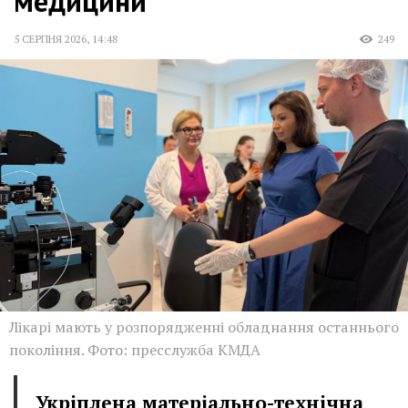
медицини
5 СЕРПНЯ 2026
,
14:48
249
Лікарі мають у розпорядженні обладнання останнього
покоління. Фото: пресслужба КМДА
Укріплена матеріально-технічна