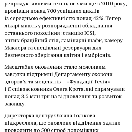
репродуктивними технологіями ще з 2010 року,
провівши понад 700 успішних циклів
із середньою ефективністю понад 42%. Тепер
лікарі мають у розпорядженні обладнання
останнього покоління: станцію ІCSI,
антивібраційний стіл, ламінарні шафи, камеру
Маклера та спеціальні резервуари для
безпечного зберігання клітин і ембріонів.
Масштабне оновлення стало можливим
завдяки підтримці Департаменту охорони
здоров’я та меценатів — «Фундації Течія»
і її співзасновника Олега Крота, які спрямували
понад 8,5 млн грн на відновлення та розвиток
закладу.
Директорка центру Оксана Голікова
підкреслила, що оновлене відділення здатне
проводити до 500 спроб допоміжних