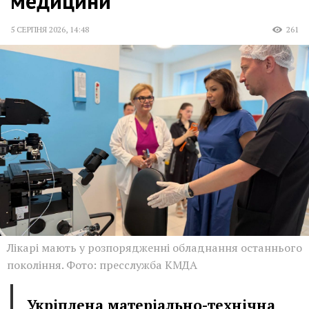
медицини
5 СЕРПНЯ 2026
,
14:48
261
Лікарі мають у розпорядженні обладнання останнього
покоління. Фото: пресслужба КМДА
Укріплена матеріально-технічна