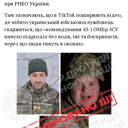
при РНБО України.
Там зазначають, що в TikTok поширюють відео,
де нібито український військовослужбовець
скаржиться, що «командування 43-ї ОМБр ЗСУ
кинуло підрозділ без води, їжі та боєприпасів,
через що люди гинуть в окопах».