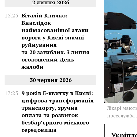
2 липня 2026
15:25
Віталій Кличко:
Внаслідок
наймасованішої атаки
ворога у Києві значні
руйнування
та 20 загиблих. 3 липня
оголошений День
жалоби
30 червня 2026
17:25
9 років Е-квитку в Києві:
цифрова трансформація
транспорту, зручна
Лікарі мают
оплата та розвиток
пресслужба
безбар’єрного міського
середовища
Укріпл