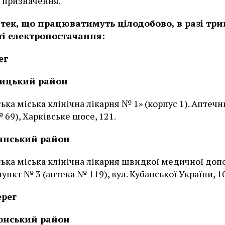
 призначення.
тек, що працюватимуть цілодобово, в разі три
ті електропостачання:
ег
ицький район
ька міська клінічна лікарня № 1» (корпус 1). Аптеч
 69), Харківське шосе, 121.
янський район
ька міська клінічна лікарня швидкої медичної доп
ункт № 3 (аптека № 119), вул. Кубанської України, 10
ерег
онський район