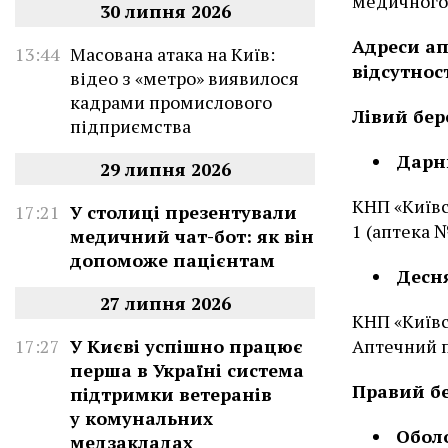
медичного
30 липня 2026
Адреси ап
13:44
Масована атака на Київ:
відсутнос
відео з «метро» виявилося
кадрами промислового
Лівий бер
підприємства
Дарн
29 липня 2026
КНП «Київс
17:21
У столиці презентували
1 (аптека №
медичний чат-бот: як він
допоможе пацієнтам
Десн
27 липня 2026
КНП «Київс
Аптечний п
17:27
У Києві успішно працює
перша в Україні система
Правий б
підтримки ветеранів
у комунальних
Обол
медзакладах