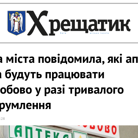
 міста повідомила, які а
а будуть працювати
обово у разі тривалого
трумлення
:28