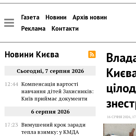
Газета
Новини
Архів новин
Реклама
Контакти
Новини Києва
Влада
Києв
Сьогодні, 7 серпня 2026
цілод
12:44
Компенсація вартості
навчання дітей Захисників:
Київ приймає документи
знес
6 серпня 2026
16 СІЧНЯ 2026
,
17
17:23
Вимушений крок заради
тепла взимку: у КМДА