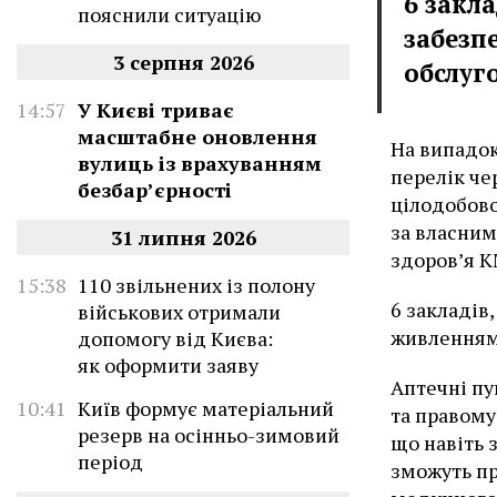
6 закла
пояснили ситуацію
забезп
3 серпня 2026
обслуг
14:57
У Києві триває
масштабне оновлення
На випадок
вулиць із врахуванням
перелік че
безбар’єрності
цілодобово
за власним
31 липня 2026
здоров’я 
15:38
110 звільнених із полону
6 закладів
військових отримали
живленням 
допомогу від Києва:
як оформити заяву
Аптечні пу
10:41
Київ формує матеріальний
та правому
резерв на осінньо-зимовий
що навіть 
період
зможуть пр