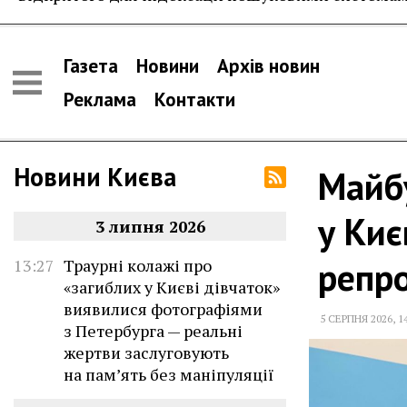
Газета
Новини
Архів новин
Реклама
Контакти
Новини Києва
Майбу
у Киє
3 липня 2026
репр
13:27
Траурні колажі про
«загиблих у Києві дівчаток»
виявилися фотографіями
5 СЕРПНЯ 2026
,
1
з Петербурга — реальні
жертви заслуговують
на пам’ять без маніпуляції