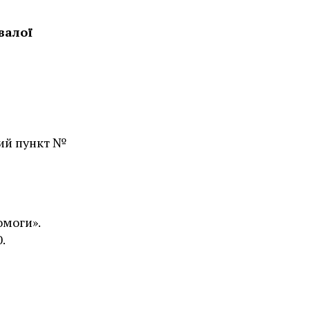
валої
ний пункт №
омоги».
.