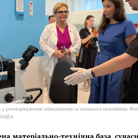
ь у розпорядженні обладнання останнього покоління. Фот
 КМДА
ена матеріально-технічна база, сучас