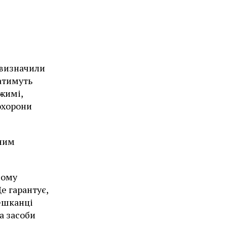
 визначили
атимуть
жимі,
охорони
вним
вому
е гарантує,
мешканці
а засоби