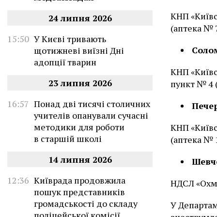
КНП «Київс
24 липня 2026
(аптека № 7
15:50
У Києві тривають
Соло
щотижневі виїзні Дні
адопції тварин
КНП «Київс
23 липня 2026
пункт № 4 
16:57
Понад дві тисячі столичних
Пече
учителів опанували сучасні
методики для роботи
КНП «Київс
в старшій школі
(аптека № 
14 липня 2026
Шевч
12:36
Київрада продовжила
НДСЛ «Охма
пошук представників
громадськості до складу
У Департам
поліцейської комісії
знеструмле