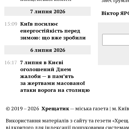
7 липня 2026
Віктор Я
15:09
Київ посилює
енергостійкість перед
зимою: що вже зробили
6 липня 2026
16:17
7 липня в Києві
оголошений Днем
жалоби — в памʼять
за жертвами масованої
атаки ворога на столицю
© 2019 – 2026
Хрещатик
— міська газета | м. Ки
Використання матеріалів з сайту та гезети «Хреща
відкритого для індексації пошуковими системам