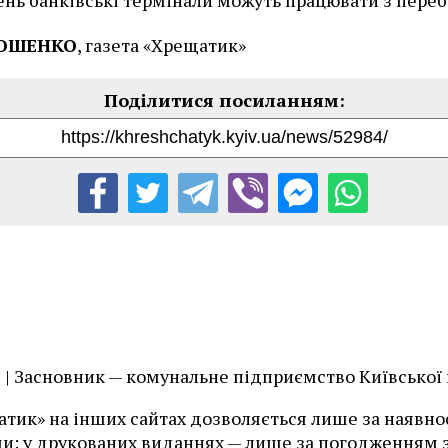
РОШЕНКО
, газета «Хрещатик»
їв | Засновник — комунальне підприємство Київської
тик» на інших сайтах дозволяється лише за наявност
и; у друкованих виданнях — лише за погодженням з