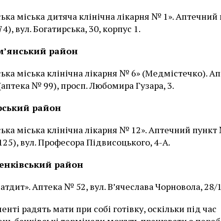
ька міська дитяча клінічна лікарня № 1». Аптечний
4), вул. Богатирська, 30, корпус 1.
м’янський район
ька міська клінічна лікарня № 6» (Медмістечко). А
(аптека № 99), просп. Любомира Гузара, 3.
рський район
ька міська клінічна лікарня № 12». Аптечний пункт
125), вул. Професора Підвисоцького, 4-А.
енківський район
тдит». Аптека № 52, вул. В’ячеслава Чорновола, 28/1
енті радять мати при собі готівку, оскільки під час
нь банківські термінали можуть працювати з пере