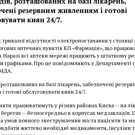
дів, розташованих на базі лікарень,
ечені резервним живленням і готові
овувати киян 24/7.
 тривалої відсутності електропостачання у столиці
ргових аптечних пунктів КП «Фармація», що працюв
. Наразі всі аптеки мережі працюють у штатному ре
и графіками. Про це повідомляють у Департаменті 
КМДА.
, розташованих на базі лікарень, забезпечені резер
і готові обслуговувати киян 24/7.
нкти працюватимуть у різних районах Києва — на лі
 берегах — безпосередньо в корпусах медзакладів. Ц
за умов повного знеструмлення міста пацієнти та 
идбати життєво необхідні медикаменти, інсуліни т