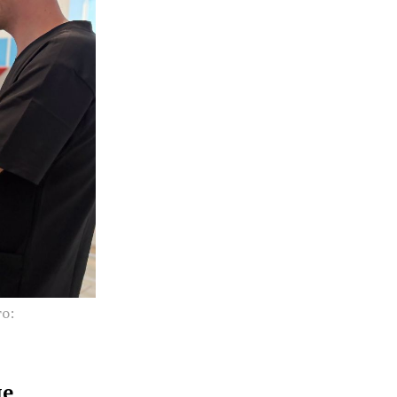
о:
не