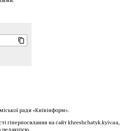
 міської ради «Київінформ».
і гіперпосилання на сайт khreshchatyk.kyiv.ua,
 редакцією.