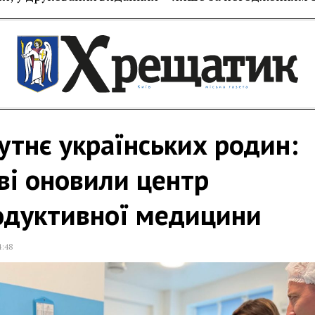
тнє українських родин:
ві оновили центр
одуктивної медицини
4:48