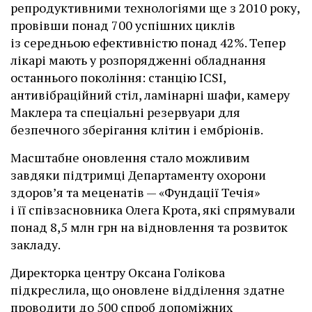
репродуктивними технологіями ще з 2010 року,
провівши понад 700 успішних циклів
із середньою ефективністю понад 42%. Тепер
лікарі мають у розпорядженні обладнання
останнього покоління: станцію ІCSI,
антивібраційний стіл, ламінарні шафи, камеру
Маклера та спеціальні резервуари для
безпечного зберігання клітин і ембріонів.
Масштабне оновлення стало можливим
завдяки підтримці Департаменту охорони
здоров’я та меценатів — «Фундації Течія»
і її співзасновника Олега Крота, які спрямували
понад 8,5 млн грн на відновлення та розвиток
закладу.
Директорка центру Оксана Голікова
підкреслила, що оновлене відділення здатне
проводити до 500 спроб допоміжних