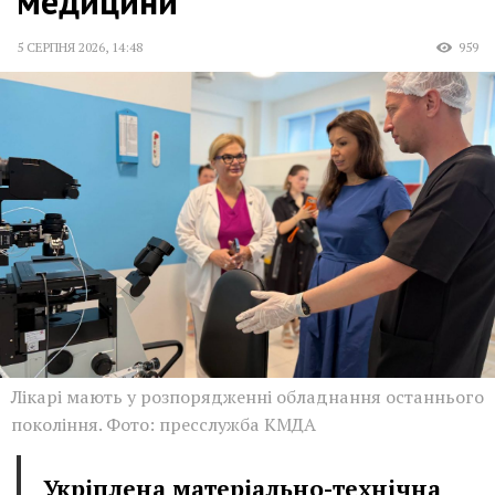
медицини
5 СЕРПНЯ 2026
,
14:48
959
Лікарі мають у розпорядженні обладнання останнього
покоління. Фото: пресслужба КМДА
Укріплена матеріально-технічна