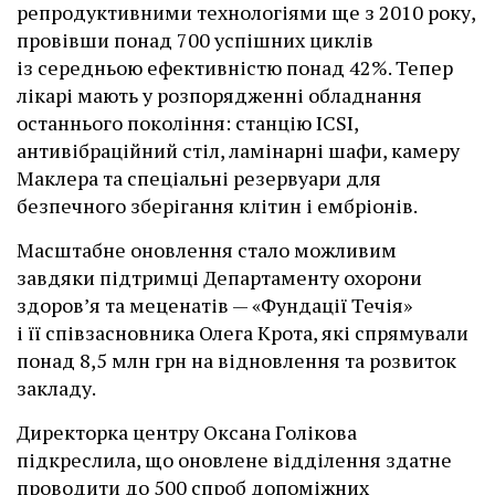
репродуктивними технологіями ще з 2010 року,
провівши понад 700 успішних циклів
із середньою ефективністю понад 42%. Тепер
лікарі мають у розпорядженні обладнання
останнього покоління: станцію ІCSI,
антивібраційний стіл, ламінарні шафи, камеру
Маклера та спеціальні резервуари для
безпечного зберігання клітин і ембріонів.
Масштабне оновлення стало можливим
завдяки підтримці Департаменту охорони
здоров’я та меценатів — «Фундації Течія»
і її співзасновника Олега Крота, які спрямували
понад 8,5 млн грн на відновлення та розвиток
закладу.
Директорка центру Оксана Голікова
підкреслила, що оновлене відділення здатне
проводити до 500 спроб допоміжних