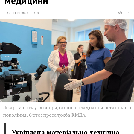
медицини
5 СЕРПНЯ 2026
,
14:48
114
Лікарі мають у розпорядженні обладнання останнього
покоління. Фото: пресслужба КМДА
Укріплена матеріально-технічна