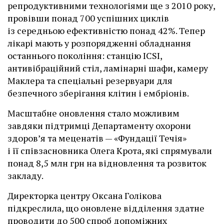
репродуктивними технологіями ще з 2010 року,
провівши понад 700 успішних циклів
із середньою ефективністю понад 42%. Тепер
лікарі мають у розпорядженні обладнання
останнього покоління: станцію ІCSI,
антивібраційний стіл, ламінарні шафи, камеру
Маклера та спеціальні резервуари для
безпечного зберігання клітин і ембріонів.
Масштабне оновлення стало можливим
завдяки підтримці Департаменту охорони
здоров’я та меценатів — «Фундації Течія»
і її співзасновника Олега Крота, які спрямували
понад 8,5 млн грн на відновлення та розвиток
закладу.
Директорка центру Оксана Голікова
підкреслила, що оновлене відділення здатне
проводити до 500 спроб допоміжних