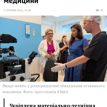
медицини
5 СЕРПНЯ 2026
,
14:48
81
Лікарі мають у розпорядженні обладнання останнього
покоління. Фото: пресслужба КМДА
Укріплена матеріально-технічна