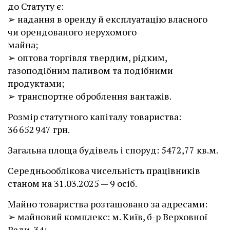
до Статуту є:
➢ надання в оренду й експлуатацію власного
чи орендованого нерухомого
майна;
➢ оптова торгівля твердим, рідким,
газоподібним паливом та подібними
продуктами;
➢ транспортне оброблення вантажів.
Розмір статутного капіталу товариства:
36 652 947 грн.
Загальна площа будівель і споруд: 5472,77 кв.м.
Середньооблікова чисельність працівників
станом на 31.03.2025 — 9 осіб.
Майно товариства розташовано за адресами:
➢ майновий комплекс: м. Київ, б-р Верховної
Ради, 34;