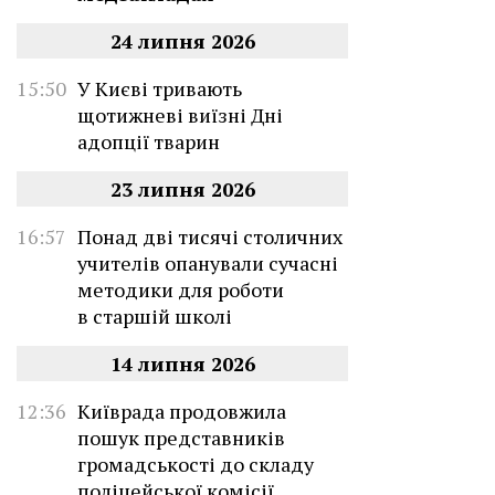
24 липня 2026
15:50
У Києві тривають
щотижневі виїзні Дні
адопції тварин
23 липня 2026
16:57
Понад дві тисячі столичних
учителів опанували сучасні
методики для роботи
в старшій школі
14 липня 2026
12:36
Київрада продовжила
пошук представників
громадськості до складу
поліцейської комісії