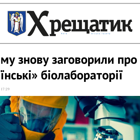
му знову заговорили про
їнські» біолабораторії
,
17:29