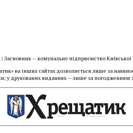
їв | Засновник — комунальне підприємство Київської
тик» на інших сайтах дозволяється лише за наявност
и; у друкованих виданнях — лише за погодженням з