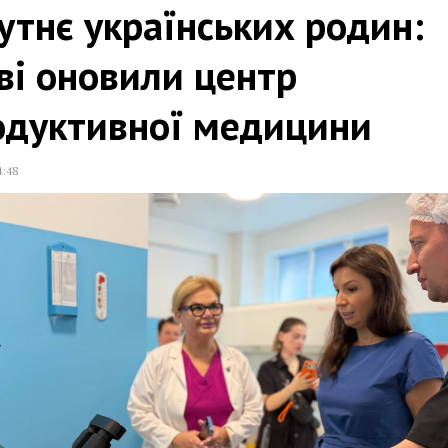
тнє українських родин:
ві оновили центр
одуктивної медицини
4:48