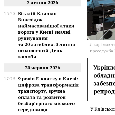
2 липня 2026
15:25
Віталій Кличко:
Внаслідок
наймасованішої атаки
ворога у Києві значні
руйнування
та 20 загиблих. 3 липня
Лікарі мают
оголошений День
пресслужба
жалоби
Укріпл
30 червня 2026
обладн
17:25
9 років Е-квитку в Києві:
забезп
цифрова трансформація
репрод
транспорту, зручна
оплата та розвиток
безбар’єрного міського
У Київсько
середовища