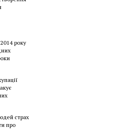
я
 2014 року
дних
роки
упації
ракує
них
юдей страх
ти про