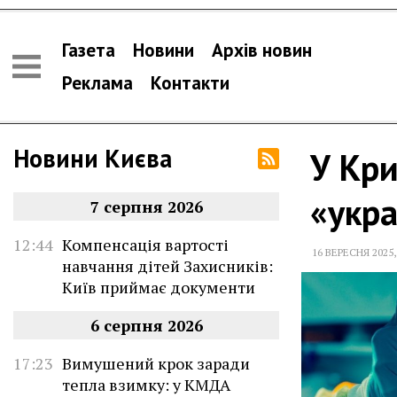
Газета
Новини
Архів новин
Реклама
Контакти
Новини Києва
У Кри
«укра
7 серпня 2026
12:44
Компенсація вартості
16 ВЕРЕСНЯ 2025
навчання дітей Захисників:
Київ приймає документи
6 серпня 2026
17:23
Вимушений крок заради
тепла взимку: у КМДА