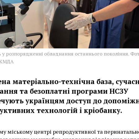
ь у розпорядженні обладнання останнього покоління. Фот
 КМДА
ена матеріально-технічна база, сучас
ання та безоплатні програми НСЗУ
ечують українцям доступ до допоміж
уктивних технологій і кріобанку.
му міському центрі репродуктивної та перинатальн