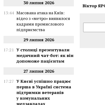
30 липня 2026
Віктор Я
13:44
Масована атака на Київ:
відео з «метро» виявилося
кадрами промислового
підприємства
29 липня 2026
17:21
У столиці презентували
медичний чат-бот: як він
допоможе пацієнтам
27 липня 2026
17:27
У Києві успішно працює
перша в Україні система
підтримки ветеранів
у комунальних
медзакладах