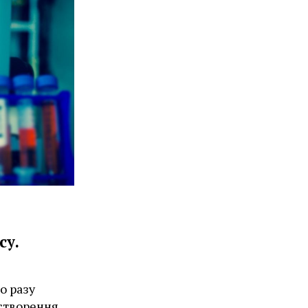
су.
о разу
 створення