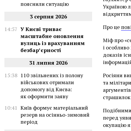
пояснили ситуацію
Україною л
відкриттям
3 серпня 2026
Про це
пов
14:57
У Києві триває
масштабне оновлення
Міф про «с
вулиць із врахуванням
і особливо
безбар’єрності
доказів існ
інформаці
31 липня 2026
Росіяни ви
15:38
110 звільнених із полону
військових отримали
та мілітар
допомогу від Києва:
аргументів
як оформити заяву
страшилок 
10:41
Київ формує матеріальний
Подібними 
резерв на осінньо-зимовий
перед уявн
період
окупацію я