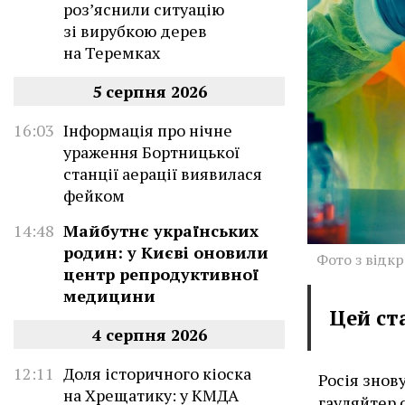
роз’яснили ситуацію
зі вирубкою дерев
на Теремках
5 серпня 2026
16:03
Інформація про нічне
ураження Бортницької
станції аерації виявилася
фейком
14:48
Майбутнє українських
родин: у Києві оновили
Фото з відк
центр репродуктивної
медицини
Цей ст
4 серпня 2026
12:11
Доля історичного кіоска
Росія знову
на Хрещатику: у КМДА
гауляйтер 