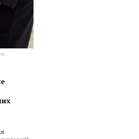
о:
не
них
ої