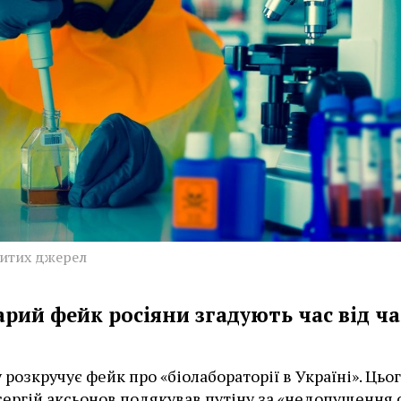
ритих джерел
арий фейк росіяни згадують час від ча
 розкручує фейк про «біолабораторії в Україні». Цьог
сергій аксьонов подякував путіну за «недопущення