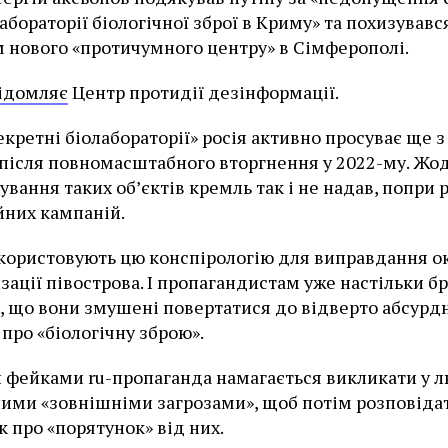
абораторії біологічної зброї в Криму» та похизувавс
 нового «протичумного центру» в Сімферополі.
ідомляє
Центр протидії дезінформації.
екретні біолабораторії» росія активно просуває ще з
 після повномасштабного вторгнення у 2022-му. Жо
ування таких об’єктів кремль так і не надав, попри 
йних кампаній.
користовують цю конспірологію для виправдання ок
изації півострова. І пропагандистам уже настільки б
, що вони змушені повертатися до відверто абсурд
про «біологічну зброю».
фейками ru-пропаганда намагається викликати у л
ими «зовнішніми загрозами», щоб потім розповіда
к про «порятунок» від них.