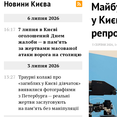
Новини Києва
Майбу
у Киє
6 липня 2026
репр
16:17
7 липня в Києві
оголошений Днем
жалоби — в памʼять
5 СЕРПНЯ 2026
,
1
за жертвами масованої
атаки ворога на столицю
3 липня 2026
13:27
Траурні колажі про
«загиблих у Києві дівчаток»
виявилися фотографіями
з Петербурга — реальні
жертви заслуговують
на пам’ять без маніпуляції