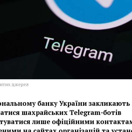
ритих джерел
ональному банку України закликають
гатися шахрайських Telegram-ботів
стуватися лише офіційними контакта
еними на сайтах організацій та устан