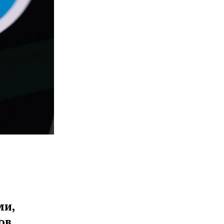
ми,
ов.