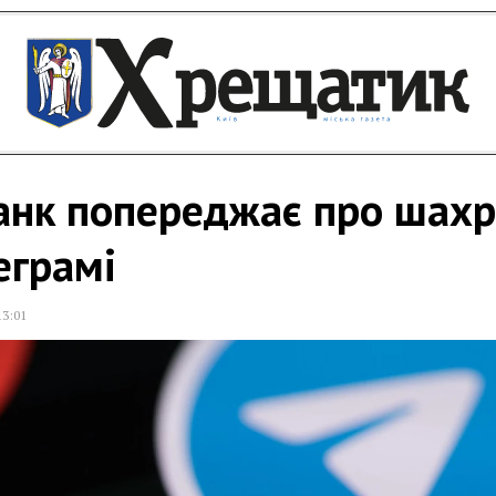
анк попереджає про шахр
еграмі
13:01