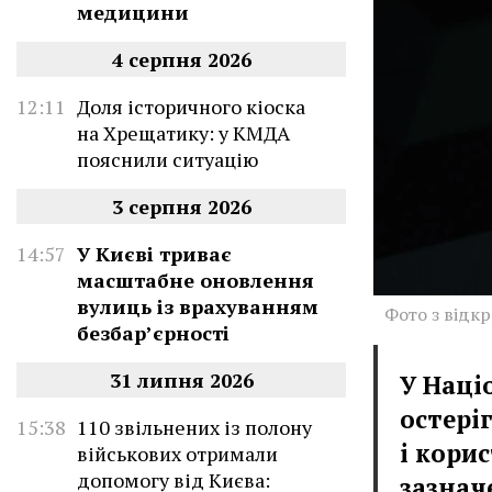
медицини
4 серпня 2026
12:11
Доля історичного кіоска
на Хрещатику: у КМДА
пояснили ситуацію
3 серпня 2026
14:57
У Києві триває
масштабне оновлення
вулиць із врахуванням
Фото з відк
безбар’єрності
31 липня 2026
У Наці
остері
15:38
110 звільнених із полону
і кори
військових отримали
допомогу від Києва:
зазнач