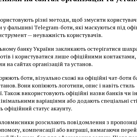
ористовують різні методи, щоб змусити користувач
 у фальшиві Telegram-боти, які маскуються під офіц
нструмент — неуважність користувачів.
ьному банку України закликають остерігатися шахр
отів і користуватися лише офіційними контактами,
и на сайтах організацій та установ.
орюють боти, візуально схожі на офіційні чат-боти б
станов. Вони копіюють логотипи, опис і навіть стиль
ї. Також використовують офіційні назви банків чи 
мінімальними варіаціями або додають спеціальні ст
ь офіційний статус акаунту.
 зловмисники розсилають повідомлення з пропозиц
помогу, компенсації або виграші, вимагаючи пере