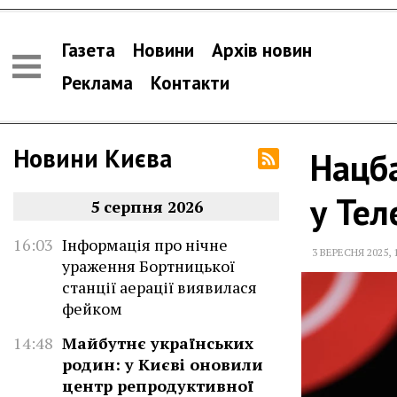
Газета
Новини
Архів новин
Реклама
Контакти
Новини Києва
Нацб
у Тел
5 серпня 2026
16:03
Інформація про нічне
3 ВЕРЕСНЯ 2025
,
ураження Бортницької
станції аерації виявилася
фейком
14:48
Майбутнє українських
родин: у Києві оновили
центр репродуктивної