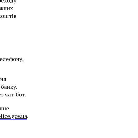
реходу
іжних
коштів
телефону,
ння
 банку.
 чат-бот.
онне
olice.gov.ua
.