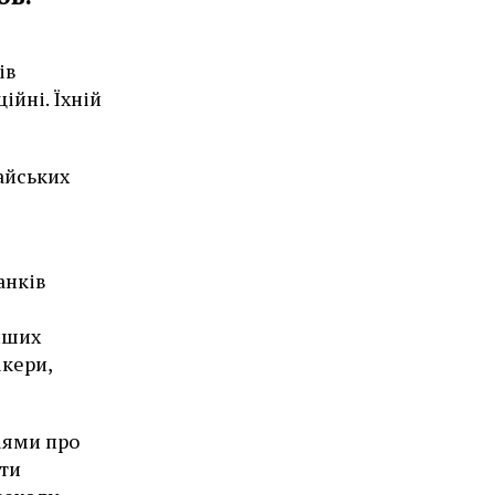
ів
ійні. Їхній
айських
анків
інших
ікери,
іями про
йти