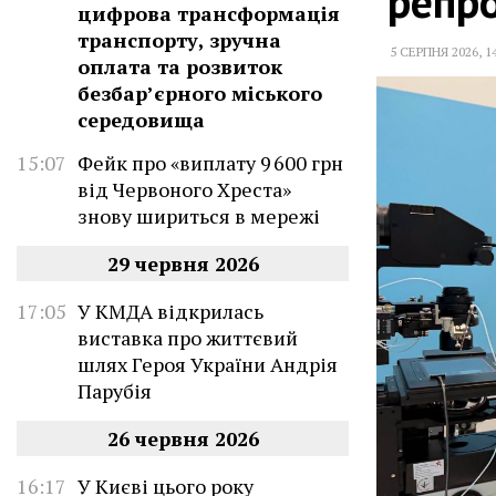
репр
цифрова трансформація
транспорту, зручна
5 СЕРПНЯ 2026
,
1
оплата та розвиток
безбар’єрного міського
середовища
15:07
Фейк про «виплату 9 600 грн
від Червоного Хреста»
знову шириться в мережі
29 червня 2026
17:05
У КМДА відкрилась
виставка про життєвий
шлях Героя України Андрія
Парубія
26 червня 2026
16:17
У Києві цього року