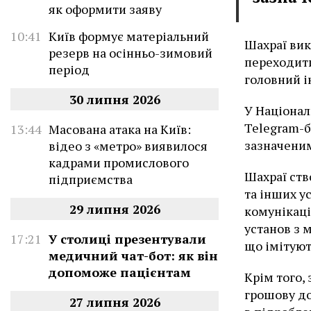
як оформити заяву
10:41
Київ формує матеріальний
Шахраї вик
резерв на осінньо-зимовий
переходити
період
головний і
30 липня 2026
У Націонал
Telegram-б
13:44
Масована атака на Київ:
зазначеним
відео з «метро» виявилося
кадрами промислового
Шахраї ств
підприємства
та інших у
29 липня 2026
комунікаці
установ з 
17:21
У столиці презентували
що імітуют
медичний чат-бот: як він
допоможе пацієнтам
Крім того,
грошову до
27 липня 2026