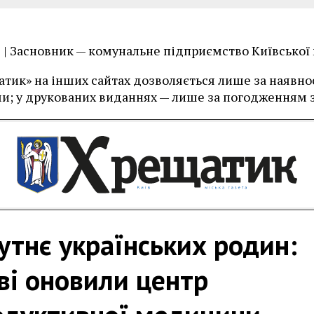
їв | Засновник — комунальне підприємство Київської
тик» на інших сайтах дозволяється лише за наявност
и; у друкованих виданнях — лише за погодженням з
тнє українських родин:
ві оновили центр