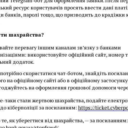
ний Telegram-бот для оформлення заявки. Після пе
ький ресурс користувачів просять ввести дані плат
ди банків, паролі тощо, що призводить до крадіжки 
.
ути шахрайства?
вайте перевагу іншим каналам зв’язку з банками
анізаціями: використовуйте офіційний сайт, номер 
ьний додаток.
потрібно скористатися чат-ботом, знайдіть посила
ого на офіційному сайті або в офіційному застосунку
годжуйтесь на оформлення грошової допомоги через
е-таки стали жертвою шахрайства, подайте електр
до кіберполіції за посиланням:
https://ticket.cyberp
 те, як уберегтися від шахрайства, — за посиланням:
mo.bank.gov.ua/stopfraud/
.