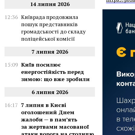
14 липня 2026
12:36
Київрада продовжила
пошук представників
громадськості до складу
поліцейської комісії
7 липня 2026
15:09
Київ посилює
енергостійкість перед
зимою: що вже зробили
6 липня 2026
16:17
7 липня в Києві
оголошений Днем
жалоби — в памʼять
за жертвами масованої
атаки ворога на столицю