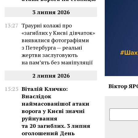
3 липня 2026
13:27
Траурні колажі про
«загиблих у Києві дівчаток»
виявилися фотографіями
з Петербурга — реальні
жертви заслуговують
на пам’ять без маніпуляції
2 липня 2026
Віктор Я
15:25
Віталій Кличко:
Внаслідок
наймасованішої атаки
ворога у Києві значні
руйнування
та 20 загиблих. 3 липня
оголошений День