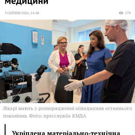
медицини
5 СЕРПНЯ 2026
,
14:48
179
Лікарі мають у розпорядженні обладнання останнього
покоління. Фото: пресслужба КМДА
Укріплена матеріально-технічна