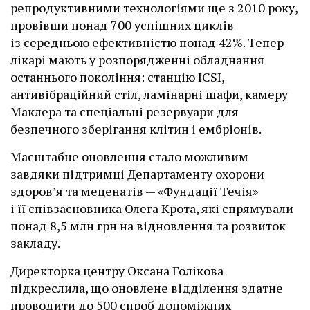
репродуктивними технологіями ще з 2010 року,
провівши понад 700 успішних циклів
із середньою ефективністю понад 42%. Тепер
лікарі мають у розпорядженні обладнання
останнього покоління: станцію ІCSI,
антивібраційний стіл, ламінарні шафи, камеру
Маклера та спеціальні резервуари для
безпечного зберігання клітин і ембріонів.
Масштабне оновлення стало можливим
завдяки підтримці Департаменту охорони
здоров’я та меценатів — «Фундації Течія»
і її співзасновника Олега Крота, які спрямували
понад 8,5 млн грн на відновлення та розвиток
закладу.
Директорка центру Оксана Голікова
підкреслила, що оновлене відділення здатне
проводити до 500 спроб допоміжних