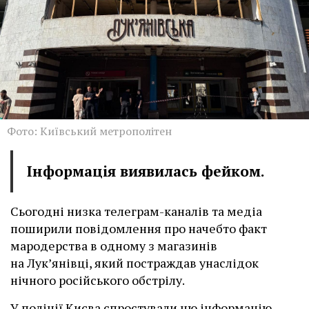
Фото: Київський метрополітен
Інформація виявилась фейком.
Сьогодні низка телеграм-каналів та медіа
поширили повідомлення про начебто факт
мародерства в одному з магазинів
на Лук’янівці, який постраждав унаслідок
нічного російського обстрілу.
У поліції Києва
спростували
цю інформацію.