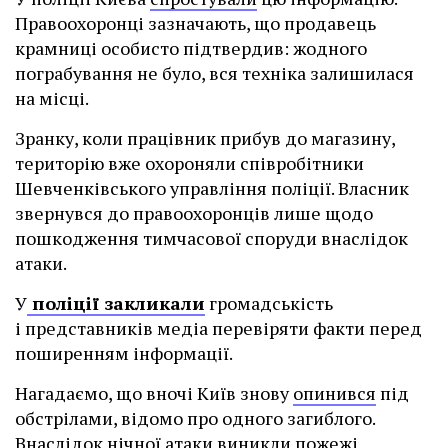
Правоохоронці зазначають, що продавець
крамниці особисто підтвердив: жодного
пограбування не було, вся техніка залишилася
на місці.
Зранку, коли працівник прибув до магазину,
територію вже охороняли співробітники
Шевченківського управління поліції. Власник
звернувся до правоохоронців лише щодо
пошкодження тимчасової споруди внаслідок
атаки.
У
поліції закликали
громадськість
і представників медіа перевіряти факти перед
поширенням інформації.
Нагадаємо, що вночі Київ знову
опинився
під
обстрілами, відомо про одного загиблого.
Внаслідок нічної атаки виникли пожежі