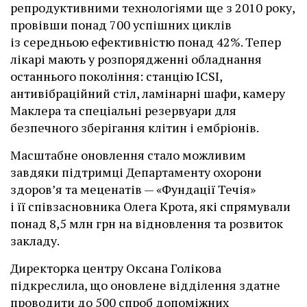
репродуктивними технологіями ще з 2010 року,
провівши понад 700 успішних циклів
із середньою ефективністю понад 42%. Тепер
лікарі мають у розпорядженні обладнання
останнього покоління: станцію ІCSI,
антивібраційний стіл, ламінарні шафи, камеру
Маклера та спеціальні резервуари для
безпечного зберігання клітин і ембріонів.
Масштабне оновлення стало можливим
завдяки підтримці Департаменту охорони
здоров’я та меценатів — «Фундації Течія»
і її співзасновника Олега Крота, які спрямували
понад 8,5 млн грн на відновлення та розвиток
закладу.
Директорка центру Оксана Голікова
підкреслила, що оновлене відділення здатне
проводити до 500 спроб допоміжних