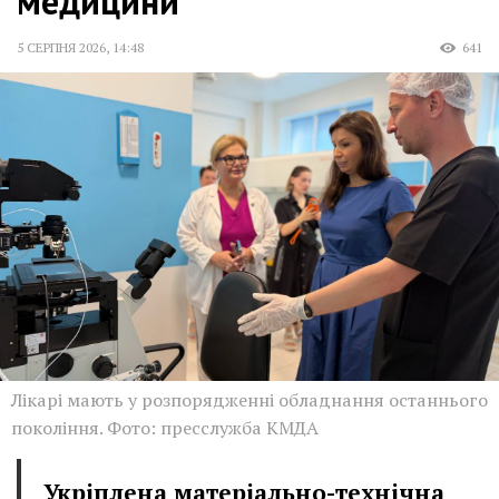
медицини
5 СЕРПНЯ 2026
,
14:48
641
Лікарі мають у розпорядженні обладнання останнього
покоління. Фото: пресслужба КМДА
Укріплена матеріально-технічна