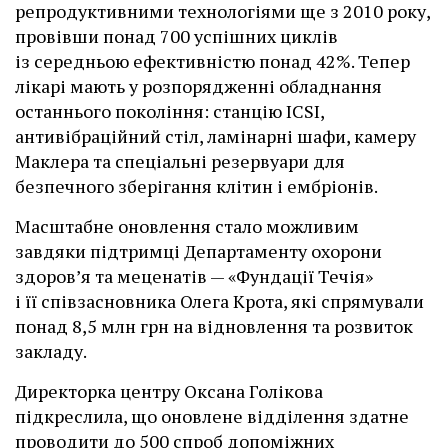
репродуктивними технологіями ще з 2010 року,
провівши понад 700 успішних циклів
із середньою ефективністю понад 42%. Тепер
лікарі мають у розпорядженні обладнання
останнього покоління: станцію ІCSI,
антивібраційний стіл, ламінарні шафи, камеру
Маклера та спеціальні резервуари для
безпечного зберігання клітин і ембріонів.
Масштабне оновлення стало можливим
завдяки підтримці Департаменту охорони
здоров’я та меценатів — «Фундації Течія»
і її співзасновника Олега Крота, які спрямували
понад 8,5 млн грн на відновлення та розвиток
закладу.
Директорка центру Оксана Голікова
підкреслила, що оновлене відділення здатне
проводити до 500 спроб допоміжних