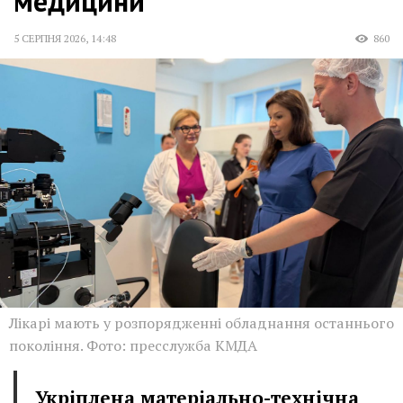
медицини
5 СЕРПНЯ 2026
,
14:48
860
Лікарі мають у розпорядженні обладнання останнього
покоління. Фото: пресслужба КМДА
Укріплена матеріально-технічна