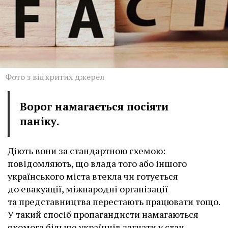
Фото з відкритих джерел
Ворог намагається посіяти
паніку.
Діють вони за стандартною схемою:
повідомляють, що влада того або іншого
українського міста втекла чи готується
до евакуації, міжнародні організації
та представництва перестають працювати тощо.
У такий спосіб пропагандисти намагаються
якомога більше українців загнати у стан