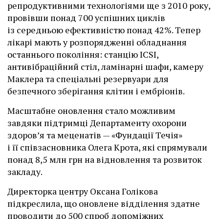
репродуктивними технологіями ще з 2010 року,
провівши понад 700 успішних циклів
із середньою ефективністю понад 42%. Тепер
лікарі мають у розпорядженні обладнання
останнього покоління: станцію ІCSI,
антивібраційний стіл, ламінарні шафи, камеру
Маклера та спеціальні резервуари для
безпечного зберігання клітин і ембріонів.
Масштабне оновлення стало можливим
завдяки підтримці Департаменту охорони
здоров’я та меценатів — «Фундації Течія»
і її співзасновника Олега Крота, які спрямували
понад 8,5 млн грн на відновлення та розвиток
закладу.
Директорка центру Оксана Голікова
підкреслила, що оновлене відділення здатне
проводити до 500 спроб допоміжних