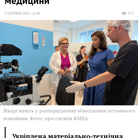
медицини
5 СЕРПНЯ 2026
,
14:48
975
Лікарі мають у розпорядженні обладнання останнього
покоління. Фото: пресслужба КМДА
Укріплена матеріально-технічна