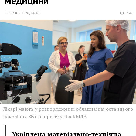
медицини
5 СЕРПНЯ 2026
,
14:48
734
Лікарі мають у розпорядженні обладнання останнього
покоління. Фото: пресслужба КМДА
Укріплена матеріально-технічна