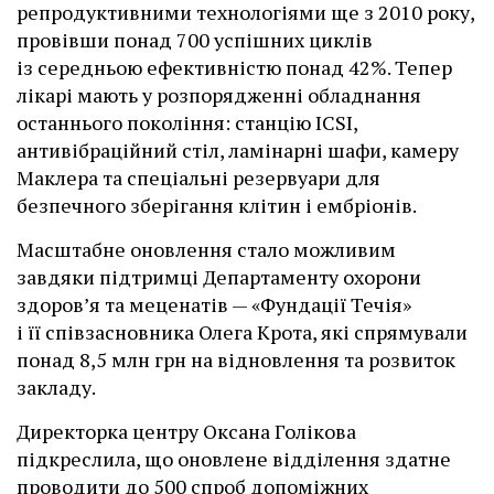
репродуктивними технологіями ще з 2010 року,
провівши понад 700 успішних циклів
із середньою ефективністю понад 42%. Тепер
лікарі мають у розпорядженні обладнання
останнього покоління: станцію ІCSI,
антивібраційний стіл, ламінарні шафи, камеру
Маклера та спеціальні резервуари для
безпечного зберігання клітин і ембріонів.
Масштабне оновлення стало можливим
завдяки підтримці Департаменту охорони
здоров’я та меценатів — «Фундації Течія»
і її співзасновника Олега Крота, які спрямували
понад 8,5 млн грн на відновлення та розвиток
закладу.
Директорка центру Оксана Голікова
підкреслила, що оновлене відділення здатне
проводити до 500 спроб допоміжних