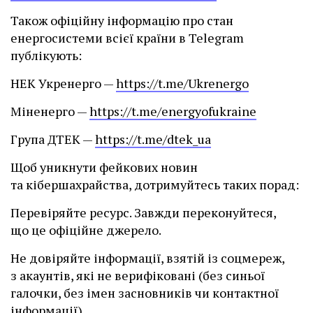
Також офіційну інформацію про стан
енергосистеми всієї країни в Telegram
публікують:
НЕК Укренерго —
https://t.me/Ukrenergo
Міненерго —
https://t.me/energyofukraine
Група ДТЕК —
https://t.me/dtek_ua
Щоб уникнути фейкових новин
та кібершахрайства, дотримуйтесь таких порад:
Перевіряйте ресурс. Завжди переконуйтеся,
що це офіційне джерело.
Не довіряйте інформації, взятій із соцмереж,
з акаунтів, які не верифіковані (без синьої
галочки, без імен засновників чи контактної
інформації).