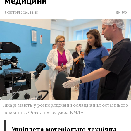
медицини
5 СЕРПНЯ 2026
,
14:48
590
Лікарі мають у розпорядженні обладнання останнього
покоління. Фото: пресслужба КМДА
Укріплена матеріально-технічна