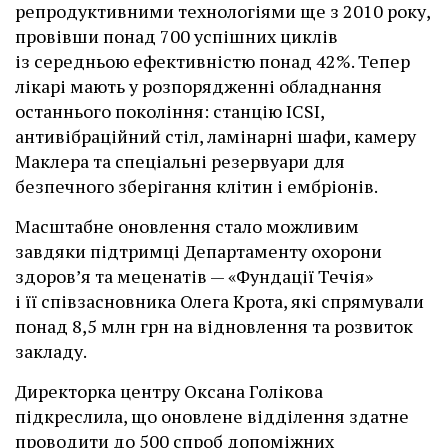
репродуктивними технологіями ще з 2010 року,
провівши понад 700 успішних циклів
із середньою ефективністю понад 42%. Тепер
лікарі мають у розпорядженні обладнання
останнього покоління: станцію ІCSI,
антивібраційний стіл, ламінарні шафи, камеру
Маклера та спеціальні резервуари для
безпечного зберігання клітин і ембріонів.
Масштабне оновлення стало можливим
завдяки підтримці Департаменту охорони
здоров’я та меценатів — «Фундації Течія»
і її співзасновника Олега Крота, які спрямували
понад 8,5 млн грн на відновлення та розвиток
закладу.
Директорка центру Оксана Голікова
підкреслила, що оновлене відділення здатне
проводити до 500 спроб допоміжних