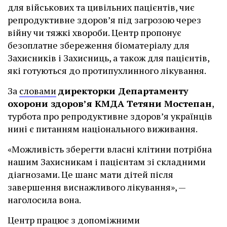
для військових та цивільних пацієнтів, чиє
репродуктивне здоров’я під загрозою через
війну чи тяжкі хвороби. Центр пропонує
безоплатне збереження біоматеріалу для
Захисників і Захисниць, а також для пацієнтів,
які готуються до протипухлинного лікування.
За
словами
директорки Департаменту
охорони здоров’я КМДА Тетяни Мостепан
,
турбота про репродуктивне здоров’я українців
нині є питанням національного виживання.
«Можливість зберегти власні клітини потрібна
нашим Захисникам і пацієнтам зі складними
діагнозами. Це шанс мати дітей після
завершення виснажливого лікування», —
наголосила вона.
Центр працює з допоміжними