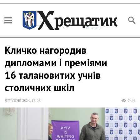
Кличко нагородив
дипломами і преміями
16 талановитих учнів
столичних шкіл
5 ГРУДНЯ 2024
,
18:08
2496