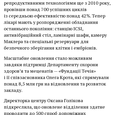
репродуктивними технологіями ще з 2010 року,
провівши понад 700 успішних циклів
із середньою ефективністю понад 42%. Тепер
лікарі мають у розпорядженні обладнання
останнього покоління: станцію ІCSI,
антивібраційний стіл, ламінарні шафи, камеру
Маклера та спеціальні резервуари для
безпечного зберігання клітин і ембріонів.
Масштабне оновлення стало можливим
завдяки підтримці Департаменту охорони
здоров’я та меценатів — «Фундації Течія»
і її співзасновника Олега Крота, які спрямували
понад 8,5 млн грн на відновлення та розвиток
закладу.
Директорка центру Оксана Голікова
підкреслила, що оновлене відділення здатне
проводити до 500 спроб допоміжних