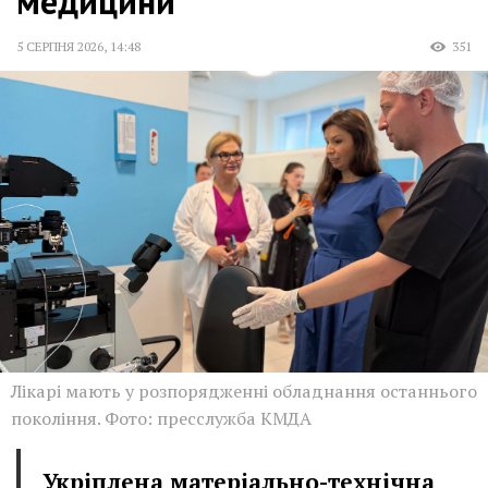
медицини
5 СЕРПНЯ 2026
,
14:48
351
Лікарі мають у розпорядженні обладнання останнього
покоління. Фото: пресслужба КМДА
Укріплена матеріально-технічна