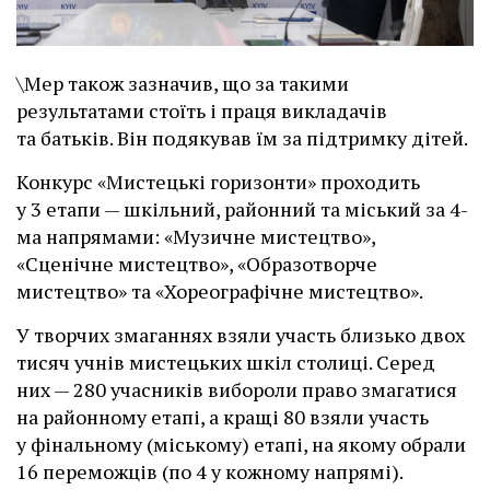
\Мер також зазначив, що за такими
результатами стоїть і праця викладачів
та батьків. Він подякував їм за підтримку дітей.
Конкурс «Мистецькі горизонти» проходить
у 3 етапи — шкільний, районний та міський за 4-
ма напрямами: «Музичне мистецтво»,
«Сценічне мистецтво», «Образотворче
мистецтво» та «Хореографічне мистецтво».
У творчих змаганнях взяли участь близько двох
тисяч учнів мистецьких шкіл столиці. Серед
них — 280 учасників вибороли право змагатися
на районному етапі, а кращі 80 взяли участь
у фінальному (міському) етапі, на якому обрали
16 переможців (по 4 у кожному напрямі).