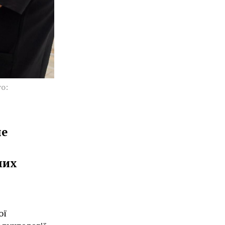
о:
не
них
ої