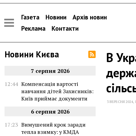
Газета
Новини
Архів новин
Реклама
Контакти
Новини Києва
В Укр
держ
7 серпня 2026
сільс
12:44
Компенсація вартості
навчання дітей Захисників:
Київ приймає документи
3 ВЕРЕСНЯ 2024
,
6 серпня 2026
17:23
Вимушений крок заради
тепла взимку: у КМДА