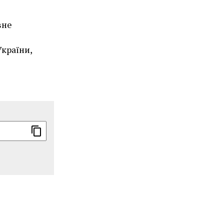
вне
країни,