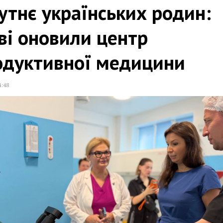
тнє українських родин:
ві оновили центр
одуктивної медицини
4:48