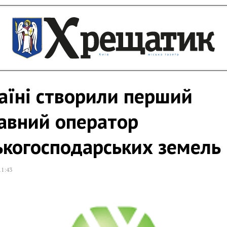
аїні створили перший
авний оператор
ькогосподарських земель
11:43