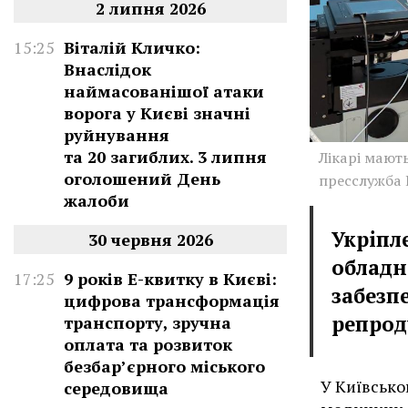
2 липня 2026
15:25
Віталій Кличко:
Внаслідок
наймасованішої атаки
ворога у Києві значні
руйнування
та 20 загиблих. 3 липня
Лікарі мают
оголошений День
пресслужба
жалоби
Укріпл
30 червня 2026
обладн
17:25
9 років Е-квитку в Києві:
забезп
цифрова трансформація
репрод
транспорту, зручна
оплата та розвиток
безбар’єрного міського
У Київсько
середовища