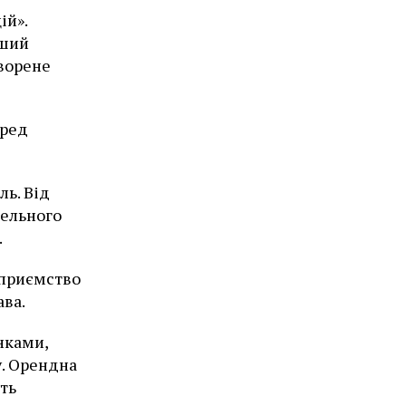
ій».
рший
творене
еред
ь. Від
мельного
.
дприємство
ва.
нками,
у. Орендна
ть