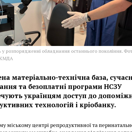
ь у розпорядженні обладнання останнього покоління. Фот
 КМДА
ена матеріально-технічна база, сучас
ання та безоплатні програми НСЗУ
ечують українцям доступ до допоміж
уктивних технологій і кріобанку.
му міському центрі репродуктивної та перинатальн