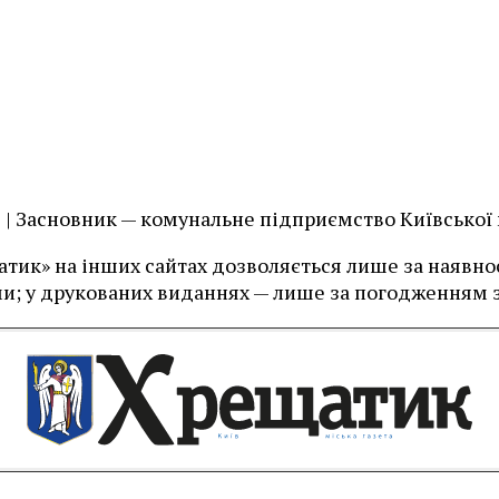
їв | Засновник — комунальне підприємство Київської
тик» на інших сайтах дозволяється лише за наявност
и; у друкованих виданнях — лише за погодженням з