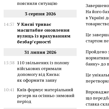
пояснили ситуацію
Завершено 
На його ба
3 серпня 2026
в Україні 
товариство
14:57
У Києві триває
масштабне оновлення
Це заверша
вулиць із врахуванням
стартом пе
безбар’єрності
Пройдено 
31 липня 2026
нормативно
15:38
110 звільнених із полону
банку» до 
військових отримали
допомогу від Києва:
Це унікаль
як оформити заяву
перетворил
10:41
Київ формує матеріальний
Впровадже
резерв на осінньо-зимовий
що передба
період
ставка скл