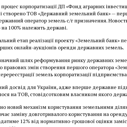
процес корпоратизації ДП «Фонд аграрних інвестиц
зі створено ТОВ «Державний земельний банк» — пе
державний оператор земель с/г призначення. Новос
 на 100% належить державі.
льний етап реалізації проекту «Земельний банк» п
рших онлайн-аукціонів оренди державних земель.
значний шлях реформування ринку державних земел
 правових змін створення першого оператора «Зе
перереєстрації земель корпоратизації підприємства
ний досвід для України, адже вперше державне пі
ося на ТОВ, стовідсотковим власником якого держа
но новий механізм користування земельними діля
чає заміну довготривалого користування на оренд
адатиме 12% від нормативно-грошової оцінки заміс