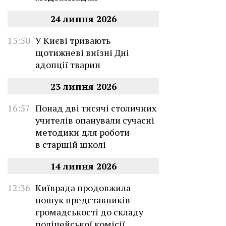
24 липня 2026
15:50
У Києві тривають
щотижневі виїзні Дні
адопції тварин
23 липня 2026
16:57
Понад дві тисячі столичних
учителів опанували сучасні
методики для роботи
в старшій школі
14 липня 2026
12:36
Київрада продовжила
пошук представників
громадськості до складу
поліцейської комісії