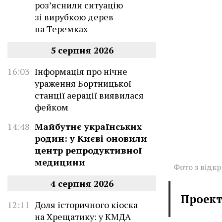
роз’яснили ситуацію
зі вирубкою дерев
на Теремках
5 серпня 2026
16:03
Інформація про нічне
ураження Бортницької
станції аерації виявилася
фейком
14:48
Майбутнє українських
родин: у Києві оновили
центр репродуктивної
медицини
Фото з відк
4 серпня 2026
Проект
12:11
Доля історичного кіоска
на Хрещатику: у КМДА