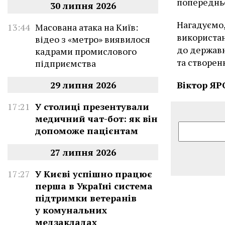
попереднь
30 липня 2026
Нагадуємо,
13:44
Масована атака на Київ:
використа
відео з «метро» виявилося
до державн
кадрами промислового
та створен
підприємства
Віктор Я
29 липня 2026
17:21
У столиці презентували
медичний чат-бот: як він
допоможе пацієнтам
27 липня 2026
17:27
У Києві успішно працює
перша в Україні система
підтримки ветеранів
у комунальних
медзакладах