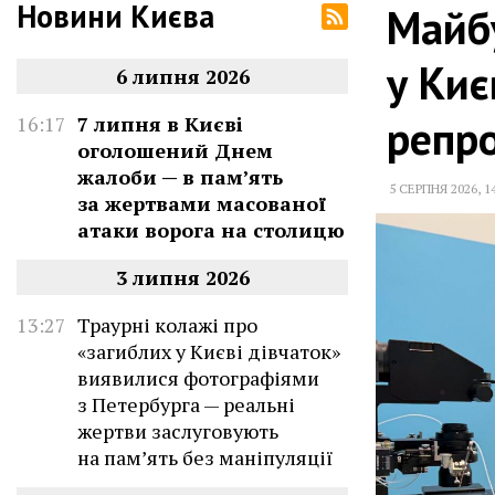
Новини Києва
Майбу
у Киє
6 липня 2026
репр
16:17
7 липня в Києві
оголошений Днем
жалоби — в памʼять
5 СЕРПНЯ 2026
,
1
за жертвами масованої
атаки ворога на столицю
3 липня 2026
13:27
Траурні колажі про
«загиблих у Києві дівчаток»
виявилися фотографіями
з Петербурга — реальні
жертви заслуговують
на пам’ять без маніпуляції