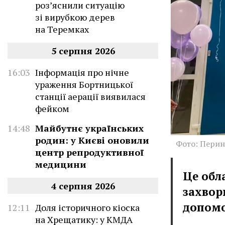
роз’яснили ситуацію
зі вирубкою дерев
на Теремках
5 серпня 2026
16:03
Інформація про нічне
ураження Бортницької
станції аерації виявилася
фейком
14:48
Майбутнє українських
родин: у Києві оновили
Фото: Перин
центр репродуктивної
медицини
Це обл
4 серпня 2026
захвор
допомо
12:11
Доля історичного кіоска
на Хрещатику: у КМДА