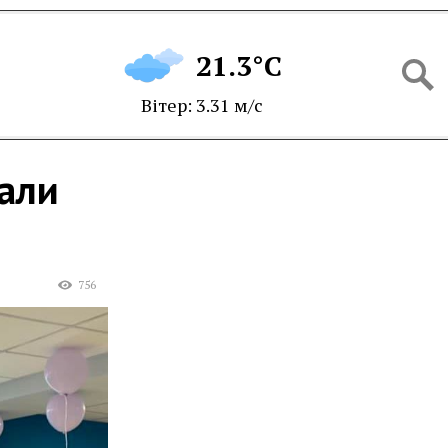
21.3°C
Вітер: 3.31 м/с
дали
756