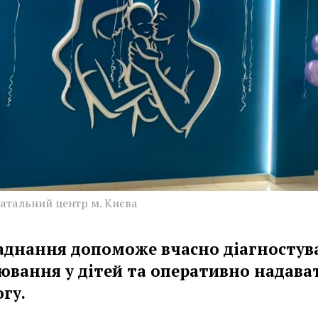
атальний центр м. Києва
аднання допоможе вчасно діагностув
ювання у дітей та оперативно надава
гу.