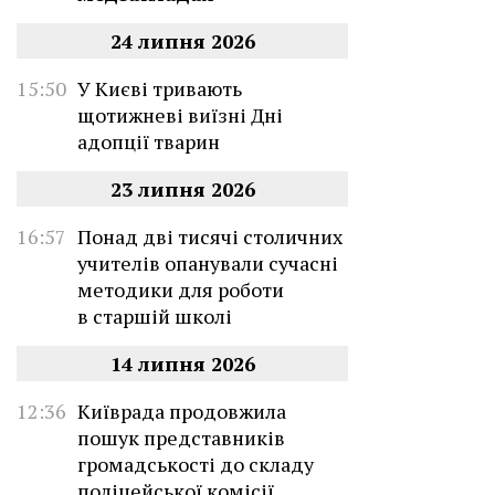
24 липня 2026
15:50
У Києві тривають
щотижневі виїзні Дні
адопції тварин
23 липня 2026
16:57
Понад дві тисячі столичних
учителів опанували сучасні
методики для роботи
в старшій школі
14 липня 2026
12:36
Київрада продовжила
пошук представників
громадськості до складу
поліцейської комісії