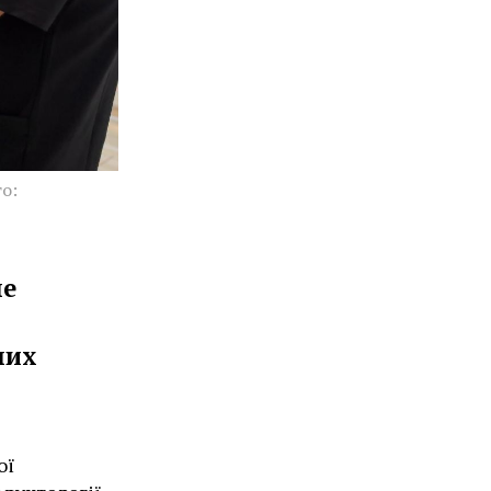
о:
не
них
ої