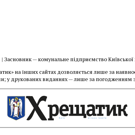
їв | Засновник — комунальне підприємство Київської
тик» на інших сайтах дозволяється лише за наявност
и; у друкованих виданнях — лише за погодженням з