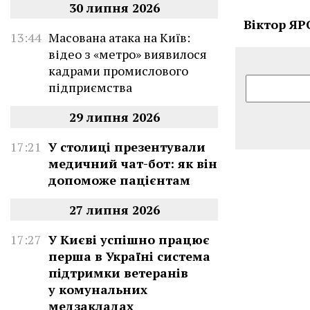
30 липня 2026
Віктор Я
13:44
Масована атака на Київ:
відео з «метро» виявилося
кадрами промислового
підприємства
29 липня 2026
17:21
У столиці презентували
медичний чат-бот: як він
допоможе пацієнтам
27 липня 2026
17:27
У Києві успішно працює
перша в Україні система
підтримки ветеранів
у комунальних
медзакладах