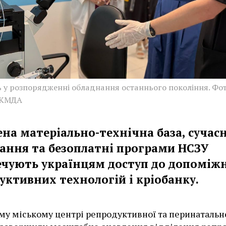
ь у розпорядженні обладнання останнього покоління. Фот
 КМДА
ена матеріально-технічна база, сучас
ання та безоплатні програми НСЗУ
ечують українцям доступ до допоміж
уктивних технологій і кріобанку.
му міському центрі репродуктивної та перинатальн