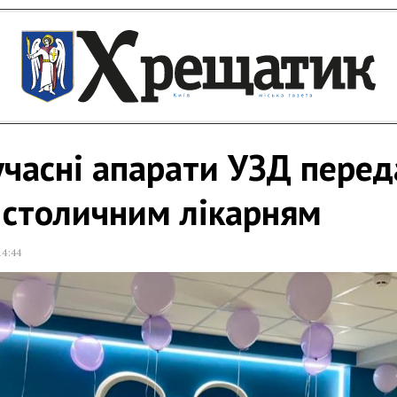
часні апарати УЗД пере
 столичним лікарням
14:44