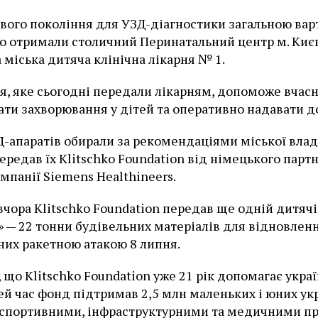
вого покоління для УЗД-діагностики загальною вар
ро отримали столичний Перинатальний центр м. Киє
а міська дитяча клінічна лікарня № 1.
, яке сьогодні передали лікарням, допоможе вчас
ати захворювання у дітей та оперативно надавати д
-апаратів обирали за рекомендаціями міської влад
Передав їх Klitschko Foundation від німецького парт
мпанії Siemens Healthineers.
 вчора Klitschko Foundation передав ще одній дитячі
 — 22 тонни будівельних матеріалів для відновленн
их ракетною атакою 8 липня.
 що Klitschko Foundation уже 21 рік допомагає укра
цей час фонд підтримав 2,5 млн маленьких і юних ук
 спортивними, інфраструктурними та медичними п