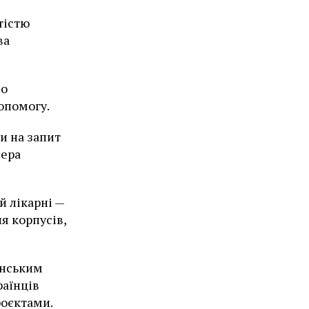
тістю
ва
но
опомогу.
и на запит
нера
й лікарні —
я корпусів,
їнським
раїнців
роєктами.