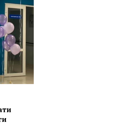
ати
ти