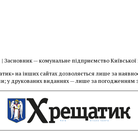
їв | Засновник — комунальне підприємство Київської
тик» на інших сайтах дозволяється лише за наявност
и; у друкованих виданнях — лише за погодженням з