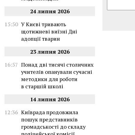
24 липня 2026
15:50
У Києві тривають
щотижневі виїзні Дні
адопції тварин
23 липня 2026
16:57
Понад дві тисячі столичних
учителів опанували сучасні
методики для роботи
в старшій школі
14 липня 2026
12:36
Київрада продовжила
пошук представників
громадськості до складу
поліцейської комісії