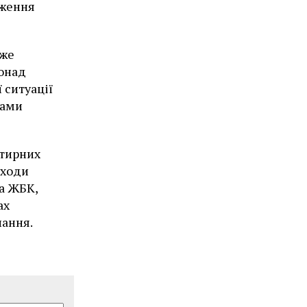
дження
уже
понад
 ситуації
тами
ртирних
аходи
а ЖБК,
ах
нання.