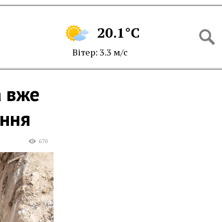
20.1°C
Вітер: 3.3 м/с
 вже
ання
670