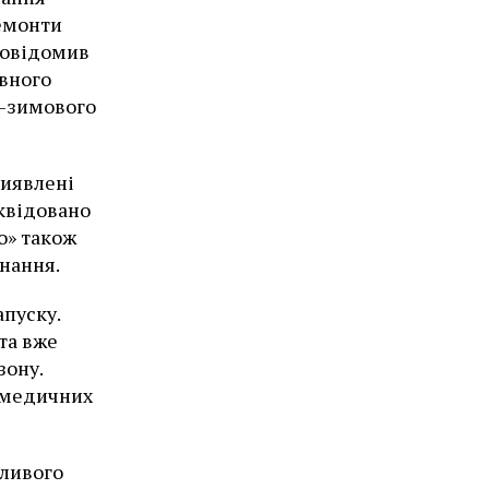
ремонти
 повідомив
ивного
о-зимового
виявлені
іквідовано
о» також
нання.
апуску.
та вже
зону.
і медичних
жливого