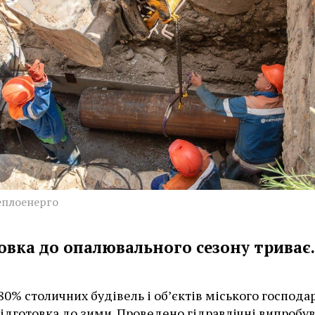
еплоенерго
овка до опалювального сезону триває.
 80% столичних будівель і об’єктів міського господа
ідготовка до зими. Проведено гідравлічні випробу