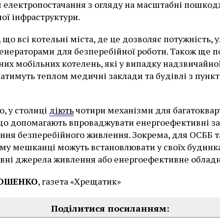
 електропостачання з огляду на масштабні пошко
ої інфраструктури.
 що всі котельні міста, де це дозволяє потужність, 
енераторами для безперебійної роботи. Також ще 
них мобільних котелень, які у випадку надзвичайної
атимуть теплом медичні заклади та будівлі з пунк
о, у столиці
діють
чотири механізми для багатоква
 що допомагають впроваджувати енергоефективні з
ння безперебійного живлення. Зокрема, для ОСББ т
му мешканці можуть встановлювати у своїх будинк
вні джерела живлення або енергоефективне облад
РОШЕНКО
, газета «Хрещатик»