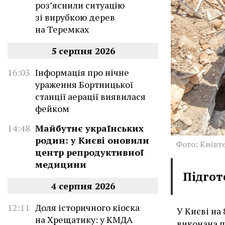
роз’яснили ситуацію
зі вирубкою дерев
на Теремках
5 серпня 2026
16:03
Інформація про нічне
ураження Бортницької
станції аерації виявилася
фейком
14:48
Майбутнє українських
родин: у Києві оновили
Фото: Київт
центр репродуктивної
медицини
Підгот
4 серпня 2026
12:11
Доля історичного кіоска
У Києві на
на Хрещатику: у КМДА
виконана п