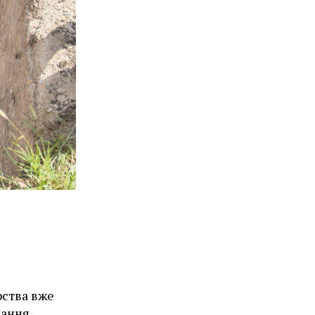
рства вже
вання