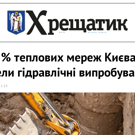
5% теплових мереж Києва
ли гідравлічні випробув
11:15