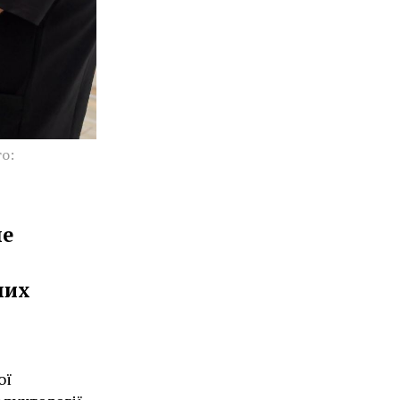
о:
не
них
ої