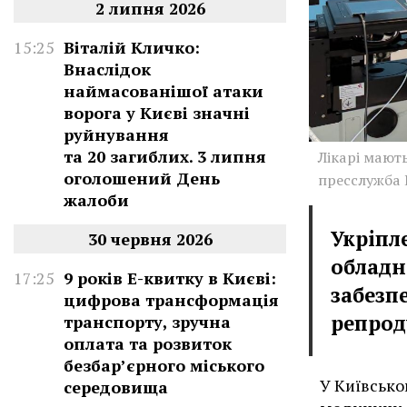
2 липня 2026
15:25
Віталій Кличко:
Внаслідок
наймасованішої атаки
ворога у Києві значні
руйнування
та 20 загиблих. 3 липня
Лікарі мают
оголошений День
пресслужба
жалоби
Укріпл
30 червня 2026
обладн
17:25
9 років Е-квитку в Києві:
забезп
цифрова трансформація
репрод
транспорту, зручна
оплата та розвиток
безбар’єрного міського
У Київсько
середовища