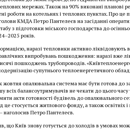
теплових мережах. Також на 90% виконані планові 
тні роботи на котельнях і теплових пунктах. Про це
голови КМДА Петро Пантелеєв на засіданні операт
табу з підготовки міського господарства до осіннь
24–2025 років.
формацією, наразі тепловики активно ліквідовують 
дравлічних випробувань пошкодження: наразі вже л
тисячі пошкоджень трубопроводів. «Київтеплоенерг
одернізацію супутнього теплоенергетичного облад
к жовтня опалювальна система має бути готова до з
шу всіх балансоутримувачів не чекати до цього часу 
мити акти готовності будівель до опалювального се
 це стосується житлового фонду, а також освітніх 
 — наголосив Петро Пантелеєв.
ив, що Київ знову готується до холодів в умовах мо