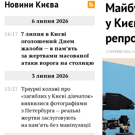
Новини Києва
Майбу
у Киє
6 липня 2026
репр
16:17
7 липня в Києві
оголошений Днем
жалоби — в памʼять
5 СЕРПНЯ 2026
,
1
за жертвами масованої
атаки ворога на столицю
3 липня 2026
13:27
Траурні колажі про
«загиблих у Києві дівчаток»
виявилися фотографіями
з Петербурга — реальні
жертви заслуговують
на пам’ять без маніпуляції