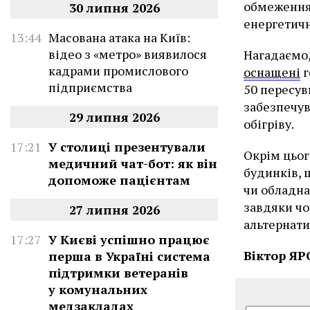
обмеження
30 липня 2026
енергетичн
13:44
Масована атака на Київ:
відео з «метро» виявилося
Нагадаємо,
кадрами промислового
оснащені
г
підприємства
50 пересув
забезпечув
29 липня 2026
обігріву.
17:21
У столиці презентували
Окрім цьог
медичний чат-бот: як він
будинків,
допоможе пацієнтам
чи обладна
завдяки чо
27 липня 2026
альтернати
17:27
У Києві успішно працює
Віктор Я
перша в Україні система
підтримки ветеранів
у комунальних
медзакладах