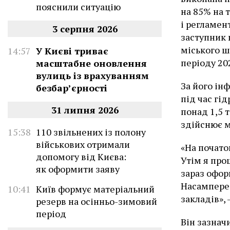
пояснили ситуацію
на 85% на 
і регламен
3 серпня 2026
заступник 
міського ш
14:57
У Києві триває
періоду 20
масштабне оновлення
вулиць із врахуванням
За його ін
безбар’єрності
під час гі
31 липня 2026
понад 1,5 
здійснює м
15:38
110 звільнених із полону
військових отримали
«На почато
допомогу від Києва:
Утім я про
як оформити заяву
зараз офор
Насамперед
10:41
Київ формує матеріальний
закладів»,
резерв на осінньо-зимовий
період
Він зазнач