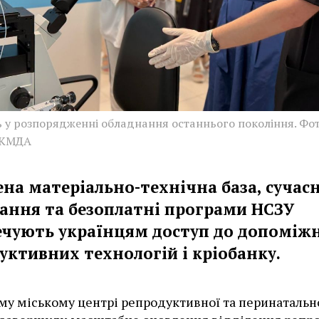
ь у розпорядженні обладнання останнього покоління. Фот
 КМДА
ена матеріально-технічна база, сучас
ання та безоплатні програми НСЗУ
ечують українцям доступ до допоміж
уктивних технологій і кріобанку.
му міському центрі репродуктивної та перинатальн