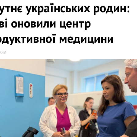
тнє українських родин:
ві оновили центр
одуктивної медицини
4:48