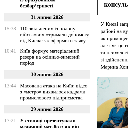
консуль
безбар’єрності
31 липня 2026
У Києві зап
15:38
110 звільнених із полону
районі на в
військових отримали допомогу
як приміщен
від Києва: як оформити заяву
але і як це
10:41
Київ формує матеріальний
та психолог
резерв на осінньо-зимовий
зі здійснен
період
Марина Хон
30 липня 2026
13:44
Масована атака на Київ: відео
з «метро» виявилося кадрами
промислового підприємства
29 липня 2026
17:21
У столиці презентували
медичний чат-бот: як він