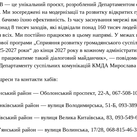
B — це унікальний проєкт, розроблений Департаментом 
. Ми зосереджені на модернізації та розвитку відкритих 
а бачимо їхню ефективність. Із часу заснування мережі вж
онад 8 тисяч заходів, які відвідали понад 160 тисяч люде
я всіх. Ми постійно працюємо в цьому напрямі. У межах
ьової програми „Сприяння розвитку громадянського суспіл
25-2027 роки“ до кінця 2027 року в кожному адміністрат
а працюватиме такий діалоговий майданчик», — повідом
 Департаменту суспільних комунікацій КМДА Мирослава
дреси та контакти хабів:
ський район — Оболонський проспект, 22-А, 067-508-10
ківський район — вулиця Володимирська, 51-Б, 093-389
ївський район — вулиця Велика Китаївська, 83, 093-549-6
янський район — вулиця Волинська, 17/28, 068-815-46-3