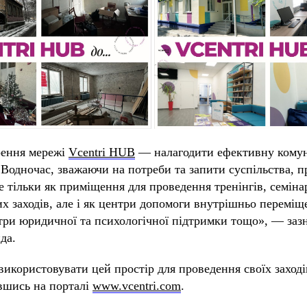
рення мережі
Vcentri HUB
— налагодити ефективну кому
 Водночас, зважаючи на потреби та запити суспільства, 
 тільки як приміщення для проведення тренінгів, семінар
их заходів, але і як центри допомоги внутрішньо перемі
три юридичної та психологічної підтримки тощо», — заз
да.
використовувати цей простір для проведення своїх заход
вшись на порталі
www.vcentri.com
.