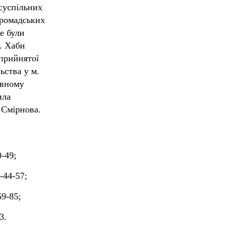
суспільних
громадських
е були
й. Хаби
 прийнятої
ьства у м.
ивному
ила
 Смірнова.
-49;
-44-57;
9-85;
3.