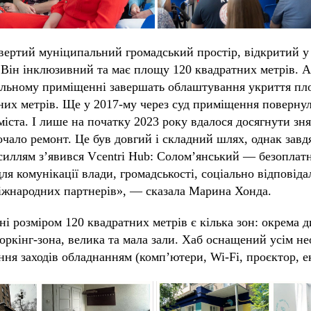
вертий муніципальний громадський простір, відкритий у
. Він інклюзивний та має площу 120 квадратних метрів. А
альному приміщенні завершать облаштування укриття п
них метрів. Ще у 2017-му через суд приміщення поверну
міста. І лише на початку 2023 року вдалося досягнути зня
почало ремонт. Це був довгий і складний шлях, однак завд
силлям з’явився Vcentri Hub: Солом’янський — безоплат
ля комунікації влади, громадськості, соціально відповіда
міжнародних партнерів», — сказала Марина Хонда.
і розміром 120 квадратних метрів є кілька зон: окрема д
воркінг-зона, велика та мала зали. Хаб оснащений усім н
ння заходів обладнанням (комп’ютери, Wi-Fi, проєктор, е