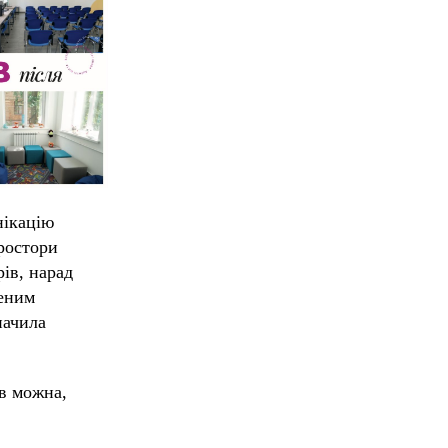
нікацію
простори
ів, нарад
щеним
начила
ів можна,