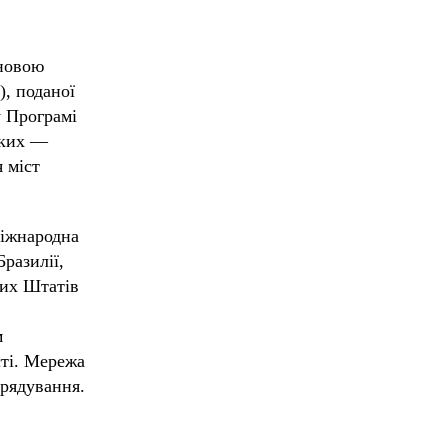
новою
, поданої
у Програмі
яких —
 міст
міжнародна
разилії,
них Штатів
м
сті. Мережа
врядування.