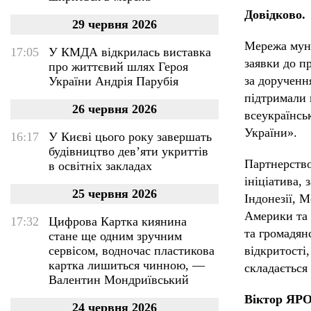
Довідково.
29 червня 2026
Мережа мун
17:05
У КМДА відкрилась виставка
заявки до п
про життєвий шлях Героя
за дорученн
України Андрія Парубія
підтримали 
26 червня 2026
всеукраїнсь
України».
16:17
У Києві цього року завершать
будівництво дев’яти укриттів
Партнерство
в освітніх закладах
ініціатива, 
25 червня 2026
Індонезії, 
Америки та 
17:32
Цифрова Картка киянина
та громадян
стане ще одним зручним
сервісом, водночас пластикова
відкритості,
картка лишиться чинною, —
складається
Валентин Мондриївський
Віктор Я
24 червня 2026