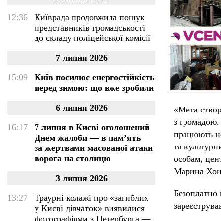
12:36
Київрада продовжила пошук
представників громадськості
до складу поліцейської комісії
7 липня 2026
15:09
Київ посилює енергостійкість
перед зимою: що вже зробили
6 липня 2026
«Мета ство
з громадою.
16:17
7 липня в Києві оголошений
працюють не
Днем жалоби — в памʼять
та культурн
за жертвами масованої атаки
ворога на столицю
особам, цен
Марина Хон
3 липня 2026
Безоплатно 
13:27
Траурні колажі про «загиблих
зареєструва
у Києві дівчаток» виявилися
фотографіями з Петербурга —