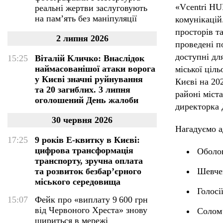
«Vcentri HU
реальні жертви заслуговують
на пам’ять без маніпуляції
комунікацій
просторів т
2 липня 2026
проведені п
доступні дл
15:25
Віталій Кличко: Внаслідок
наймасованішої атаки ворога
міської ціл
у Києві значні руйнування
Києві на 20
та 20 загиблих. 3 липня
районі міст
оголошений День жалоби
директорка
30 червня 2026
Нагадуємо а
17:25
9 років Е-квитку в Києві:
цифрова трансформація
Оболон
транспорту, зручна оплата
та розвиток безбар’єрного
Шевчен
міського середовища
Голосі
15:07
Фейк про «виплату 9 600 грн
від Червоного Хреста» знову
Солом’
шириться в мережі