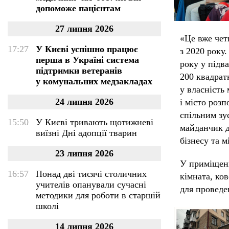
допоможе пацієнтам
27 липня 2026
«Це вже чет
17:27
У Києві успішно працює
з 2020 року
перша в Україні система
року у підв
підтримки ветеранів
200 квадрат
у комунальних медзакладах
у власність 
24 липня 2026
і місто роз
спільним зу
15:50
У Києві тривають щотижневі
майданчик д
виїзні Дні адопції тварин
бізнесу та 
23 липня 2026
У приміщенн
16:57
Понад дві тисячі столичних
кімната, ко
учителів опанували сучасні
для проведе
методики для роботи в старшій
школі
14 липня 2026