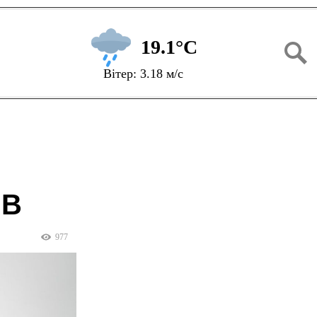
19.1°C
Вітер: 3.18 м/с
UB
977