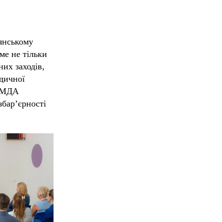
янському
ме не тільки
них заходів,
дичної
 КМДА
збар’єрності