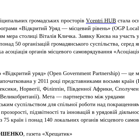
іципальних громадських просторів
Vcentri HUB
стала ос
рограми «Відкритий Уряд — місцевий рівень» (OGP Local)
ям мера столиці Віталія Кличка. Заявку Києва на участь 
понад 50 організацій громадянського суспільства, серед 
ка асоціація органів місцевого самоврядування «Асоціація
 «Відкритий уряд» (Open Government Partnership) — це 
започаткована у 2011 році представниками восьми країн (Б
Мексики, Норвегії, Філіппін, Південної Африки, Сполуче
Великобританії). Мета — партнерство між урядами
ським суспільством для спільної роботи над покращення
 прозорості, підзвітності та інновацій в урядовій діяльно
 з 75 країн і понад 140 локальних органів місцевого само
РОШЕНКО
, газета «Хрещатик»