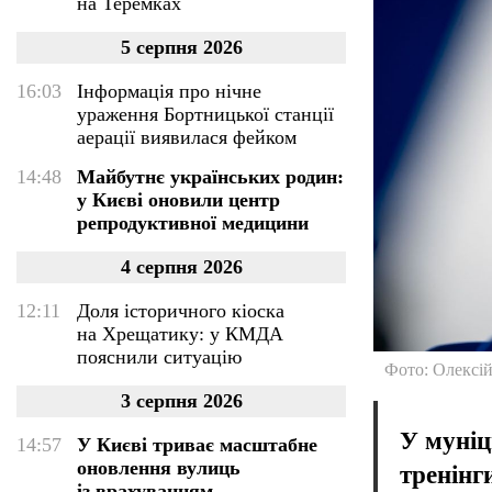
на Теремках
5 серпня 2026
16:03
Інформація про нічне
ураження Бортницької станції
аерації виявилася фейком
14:48
Майбутнє українських родин:
у Києві оновили центр
репродуктивної медицини
4 серпня 2026
12:11
Доля історичного кіоска
на Хрещатику: у КМДА
пояснили ситуацію
Фото: Олексі
3 серпня 2026
У муніц
14:57
У Києві триває масштабне
оновлення вулиць
тренінг
із врахуванням