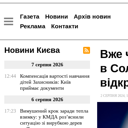
Газета
Новини
Архів новин
Реклама
Контакти
Новини Києва
Вже 
7 серпня 2026
в Со
12:44
Компенсація вартості навчання
відк
дітей Захисників: Київ
приймає документи
2 СЕРПНЯ 2024
,
1
6 серпня 2026
17:23
Вимушений крок заради тепла
взимку: у КМДА роз’яснили
ситуацію зі вирубкою дерев