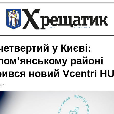
четвертий у Києві:
лом’янському районі
рився новий Vcentri H
9:25