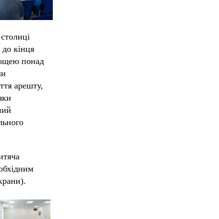
 столиці
 до кінця
лощею понад
ли
ття арешту,
яки
ний
льного
итяча
еобхідним
крани).