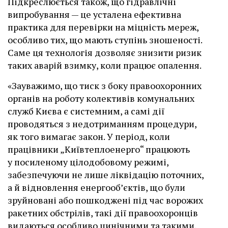
Підкреслюється також, що гідравлічні
випробування — це усталена ефективна
практика для перевірки на міцність мереж,
особливо тих, що мають ступінь зношеності.
Саме ця технологія дозволяє знизити ризик
таких аварій взимку, коли працює опалення.
«Зауважимо, що тиск з боку правоохоронних
органів на роботу колективів комунальних
служб Києва є системним, а самі дії
проводяться з недотриманням процедури,
як того вимагає закон. У період, коли
працівники „Київтеплоенерго“ працюють
у посиленому цілодобовому режимі,
забезпечуючи не лише ліквідацію поточних,
а й відновлення енергооб’єктів, що були
зруйновані або пошкоджені під час ворожих
ракетних обстрілів, такі дії правоохоронців
видаються особливо цинічними та такими,