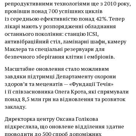
репродуктивними технологіями ще з 2010 року,
провівши понад 700 успішних циклів
із середньою ефективністю понад 42%. Тепер
лікарі мають у розпорядженні обладнання
останнього покоління: станцію ІCSI,
антивібраційний стіл, ламінарні шафи, камеру
Маклера та спеціальні резервуари для
безпечного зберігання клітин і ембріонів.
Масштабне оновлення стало можливим
завдяки підтримці Департаменту охорони
здоров’я та меценатів — «Фундації Течія»
і її співзасновника Олега Крота, які спрямували
понад 8,5 млн грн на відновлення та розвиток
закладу.
Директорка центру Оксана Голікова
підкреслила, що оновлене відділення здатне
проводити до 500 спроб допоміжних