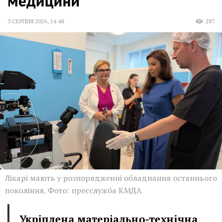
медицини
5 СЕРПНЯ 2026
,
14:48
287
Лікарі мають у розпорядженні обладнання останнього
покоління. Фото: пресслужба КМДА
Укріплена матеріально-технічна