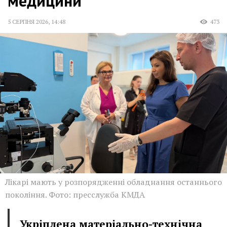
медицини
5 СЕРПНЯ 2026
,
14:48
473
Лікарі мають у розпорядженні обладнання останнього
покоління. Фото: пресслужба КМДА
Укріплена матеріально-технічна