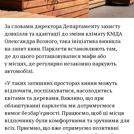
За словами директора Департаменту захисту
довкілля та адаптації до зміни клімату КМДА
Олександра Возного, така ініціатива виникла
на запит киян. Парклети встановлюють там,
де до цього розташовувалися мафи або
у місцях, де регулярно незаконно паркують
автомобілі.
«У таких затишних просторах кияни можуть
відпочити, поспілкуватися, насолодитись
квітами та деревами. Важливо, що при
облаштуванні парклетів ми дотримуємося
вимог безбар’єрності. Працюємо, щоб ці місця
відпочинку були комфортними та зручними для
всіх. Приємно, що вже отримуємо позитивні