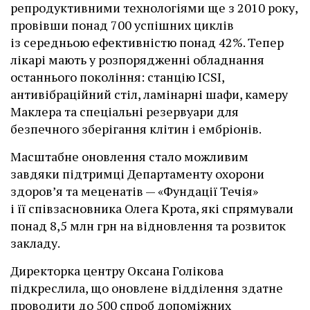
репродуктивними технологіями ще з 2010 року,
провівши понад 700 успішних циклів
із середньою ефективністю понад 42%. Тепер
лікарі мають у розпорядженні обладнання
останнього покоління: станцію ІCSI,
антивібраційний стіл, ламінарні шафи, камеру
Маклера та спеціальні резервуари для
безпечного зберігання клітин і ембріонів.
Масштабне оновлення стало можливим
завдяки підтримці Департаменту охорони
здоров’я та меценатів — «Фундації Течія»
і її співзасновника Олега Крота, які спрямували
понад 8,5 млн грн на відновлення та розвиток
закладу.
Директорка центру Оксана Голікова
підкреслила, що оновлене відділення здатне
проводити до 500 спроб допоміжних