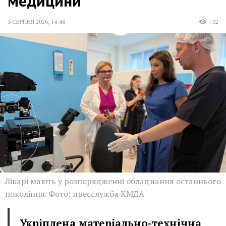
медицини
5 СЕРПНЯ 2026
,
14:48
702
Лікарі мають у розпорядженні обладнання останнього
покоління. Фото: пресслужба КМДА
Укріплена матеріально-технічна