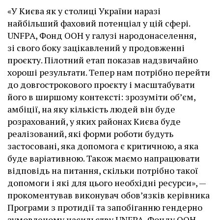
«У Києва як у столиці України наразі
найбільший фаховий потенціал у цій сфері.
UNFPA, Фонд ООН у галузі народонаселення,
зі свого боку зацікавлений у продовженні
проєкту. Пілотний етап показав надзвичайно
хороші результати. Тепер нам потрібно перейти
до довгострокового проєкту і масштабувати
його в ширшому контексті: зрозуміти об’єм,
амбіції, на яку кількість людей він буде
розрахований, у яких районах Києва буде
реалізований, які форми роботи будуть
застосовані, яка допомога є критичною, а яка
буде варіативною. Також маємо напрацювати
відповідь на питання, скільки потрібно такої
допомоги і які для цього необхідні ресурси», —
прокоментував виконувач обовʼязків керівника
Програми з протидії та запобіганню гендерно
зумовленому насильству UNFPA, Фонду ООН