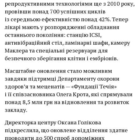
репродуктивними технологіями ще з 2010 року,
провівши понад 700 успішних циклів
із середньою ефективністю понад 42%. Тепер
лікарі мають у розпорядженні обладнання
останнього покоління: станцію ІCSI,
антивібраційний стіл, ламінарні шафи, камеру
Маклера та спеціальні резервуари для
безпечного зберігання клітин і ембріонів.
Масштабне оновлення стало можливим
завдяки підтримці Департаменту охорони
здоров’я та меценатів — «Фундації Течія»
і її співзасновника Олега Крота, які спрямували
понад 8,5 млн грн на відновлення та розвиток
закладу.
Директорка центру Оксана Голікова
підкреслила, що оновлене відділення здатне
проводити до 500 спроб допоміжних