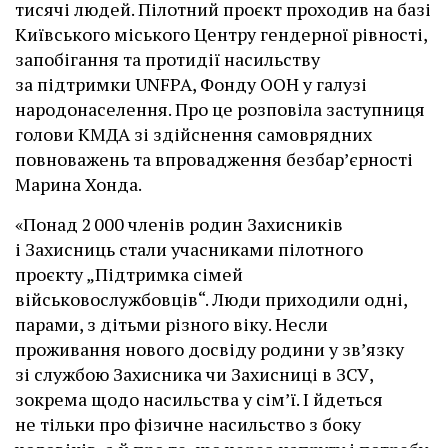
тисячі людей. Пілотний проєкт проходив на базі
Київського міського Центру гендерної рівності,
запобігання та протидії насильству
за підтримки UNFPA, Фонду ООН у галузі
народонаселення. Про це розповіла заступниця
голови КМДА зі здійснення самоврядних
повноважень та впровадження безбар’єрності
Марина Хонда.
«Понад 2 000 членів родин Захисників
і Захисниць стали учасниками пілотного
проєкту „Підтримка сімей
військовослужбовців“. Люди приходили одні,
парами, з дітьми різного віку. Несли
проживання нового досвіду родини у звʼязку
зі службою Захисника чи Захисниці в ЗСУ,
зокрема щодо насильства у сім’ї. І йдеться
не тільки про фізичне насильство з боку