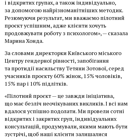
і відкритих групах, а також індивідуально,
за допомогою найрізноманітніших методик.
Резюмуючи результат, ми вважаємо пілотний
проєкт успішним, адже клієнти хочуть
продовжувати роботу з психологом», — сказала
Марина Хонда.
За словами директорки Київського міського
Центру гендерної рівності, запобігання
та протидії насильству Тетяни Зотової, серед
учасників проєкту 60% жінок, 15% чоловіків,
15% пар і 10% підлітків.
«Пілотний проєкт — це завжди ініціатива,
що має безліч неочікуваних викликів. І всі нам
вдалося успішно подолати. Ми провели сотні
відкритих і закритих груп, індивідуальних
консультацій, продумували, якими мають бути
зустрічі, щоб наші клієнти залишалися