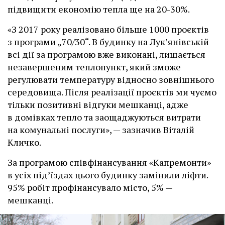
підвищити економію тепла ще на 20-30%.
«З 2017 року реалізовано більше 1000 проєктів
з програми „70/30“. В будинку на Лук’янівській
всі дії за програмою вже виконані, лишається
незавершеним теплопункт, який зможе
регулювати температуру відносно зовнішнього
середовища. Після реалізації проєктів ми чуємо
тільки позитивні відгуки мешканці, адже
в домівках тепло та заощаджуються витрати
на комунальні послуги», — зазначив Віталій
Кличко.
За програмою співфінансування «Капремонти»
в усіх під’їздах цього будинку замінили ліфти.
95% робіт профінансувало місто, 5% —
мешканці.