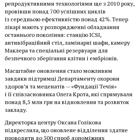
репродуктивними технологіями ще з 2010 року,
провівши понад 700 успішних циклів
із середньою ефективністю понад 42%. Тепер
лікарі мають у розпорядженні обладнання
останнього покоління: станцію ІCSI,
антивібраційний стіл, ламінарні шафи, камеру
Маклера та спеціальні резервуари для
безпечного зберігання клітин і ембріонів.
Масштабне оновлення стало можливим
завдяки підтримці Департаменту охорони
здоров’я та меценатів — «Фундації Течія»
і її співзасновника Олега Крота, які спрямували
понад 8,5 млн грн на відновлення та розвиток
закладу.
Директорка центру Оксана Голікова
підкреслила, що оновлене відділення здатне
проводити до 500 спроб допоміжних