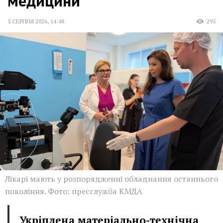
медицини
5 СЕРПНЯ 2026
,
14:48
295
Лікарі мають у розпорядженні обладнання останнього
покоління. Фото: пресслужба КМДА
Укріплена матеріально-технічна