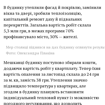
В будинку утеплили фасад й покрівлю, замінили
вікна та двері, зробили теплоізоляцію,
капітальний ремонт даху й підвальних
перекриттів. Загальна вартість робіт склала
5,3 млн грн, в межах програми 70%
профінансувало місто, 30% — жителі.
Мер столиці піднявся на дах будинку оглянути резуль
Фото: Олександра Плакіна
Мешканці будинку поступово збирали кошти,
додаючи вартість робіт у квартплату. Тепер їхня
вартість опалення за листопад склала до 24 грн
за м. кв, замість 38 грн. Утеплення значно
підвищило температура у квартирах, але
згодом в будинку планують встановити
індивідуальний тепловий пункт із можливістю
погодного регулювання, що дозволить