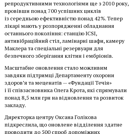
репродуктивними технологіями ще з 2010 року,
провівши понад 700 успішних циклів
із середньою ефективністю понад 42%. Тепер
лікарі мають у розпорядженні обладнання
останнього покоління: станцію ІCSI,
антивібраційний стіл, ламінарні шафи, камеру
Маклера та спеціальні резервуари для
безпечного зберігання клітин і ембріонів.
Масштабне оновлення стало можливим
завдяки підтримці Департаменту охорони
здоров’я та меценатів — «Фундації Течія»
і її співзасновника Олега Крота, які спрямували
понад 8,5 млн грн на відновлення та розвиток
закладу.
Директорка центру Оксана Голікова
підкреслила, що оновлене відділення здатне
проводити до 500 спроб допоміжних