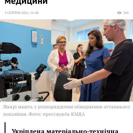
медицини
5 СЕРПНЯ 2026
,
14:48
260
Лікарі мають у розпорядженні обладнання останнього
покоління. Фото: пресслужба КМДА
Укріплена матеріально-технічна