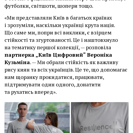
футболки, світшоти, шопери тощо.
«Ми представляли Київ в багатьох країнах
і зрозуміли, наскільки українці крута нація.
Що саме ми, попри всі виклики, є взірцем
стійкості та згуртованості. Це і наштовхнуло
на тематику першої колекції, — розповіла
партнерка „Київ Цифровий“ Вероніка
Кузьміна
. — Ми обрали стійкість як важливу
рису киян та всіх українців. Це те, що допомагає
нам щоранку прокидатися, працювати,
підтримувати один одного, донатити
та рухатись вперед».