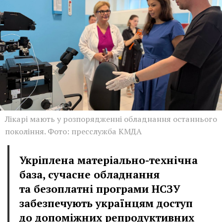
Лікарі мають у розпорядженні обладнання останнього
покоління. Фото: пресслужба КМДА
Укріплена матеріально-технічна
база, сучасне обладнання
та безоплатні програми НСЗУ
забезпечують українцям доступ
до допоміжних репродуктивних