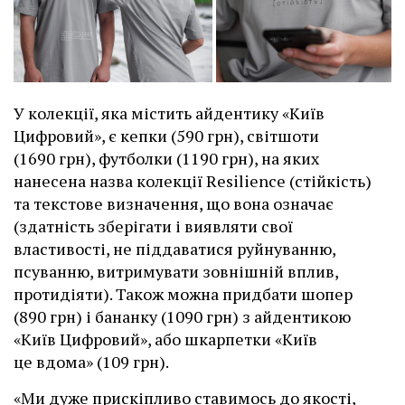
У колекції, яка містить айдентику «Київ
Цифровий», є кепки (590 грн), світшоти
(1690 грн), футболки (1190 грн), на яких
нанесена назва колекції Resilience (стійкість)
та текстове визначення, що вона означає
(здатність зберігати і виявляти свої
властивості, не піддаватися руйнуванню,
псуванню, витримувати зовнішній вплив,
протидіяти). Також можна придбати шопер
(890 грн) і бананку (1090 грн) з айдентикою
«Київ Цифровий», або шкарпетки «Київ
це вдома» (109 грн).
«Ми дуже прискіпливо ставимось до якості,