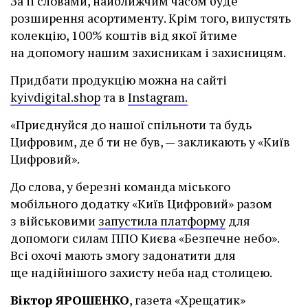
За її словами, найближчим часом буде
розширення асортименту. Крім того, випустять
колекцію, 100% коштів від якої йтиме
на допомогу нашим захисникам і захисницям.
Придбати продукцію можна на сайті
kyivdigital.shop
та в
Instagram.
«Приєднуйся до нашої спільноти та будь
Цифровим, де б ти не був, — закликають у «Київ
Цифровий».
До слова, у березні команда міського
мобільного додатку «Київ Цифровий» разом
з військовими
запустила платформу
для
допомоги силам ППО Києва «Безпечне небо».
Всі охочі мають змогу задонатити для
ще надійнішого захисту неба над столицею.
Віктор ЯРОШЕНКО
, газета «Хрещатик»