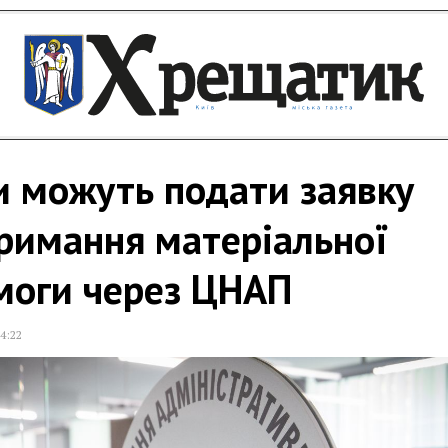
и можуть подати заявку
римання матеріальної
моги через ЦНАП
4:22