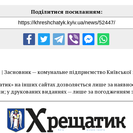
їв | Засновник — комунальне підприємство Київської
тик» на інших сайтах дозволяється лише за наявност
и; у друкованих виданнях — лише за погодженням з