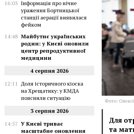
16:03
Інформація про нічне
ураження Бортницької
станції аерації виявилася
фейком
14:48
Майбутнє українських
родин: у Києві оновили
центр репродуктивної
медицини
4 серпня 2026
12:11
Доля історичного кіоска
на Хрещатику: у КМДА
пояснили ситуацію
Фото: Олекс
3 серпня 2026
Для от
14:57
У Києві триває
та мат
масштабне оновлення