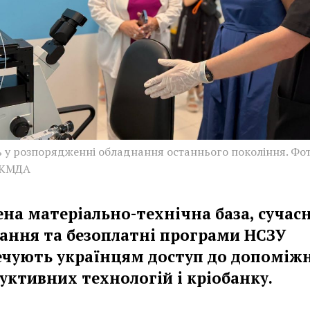
ь у розпорядженні обладнання останнього покоління. Фот
 КМДА
ена матеріально-технічна база, сучас
ання та безоплатні програми НСЗУ
ечують українцям доступ до допоміж
уктивних технологій і кріобанку.