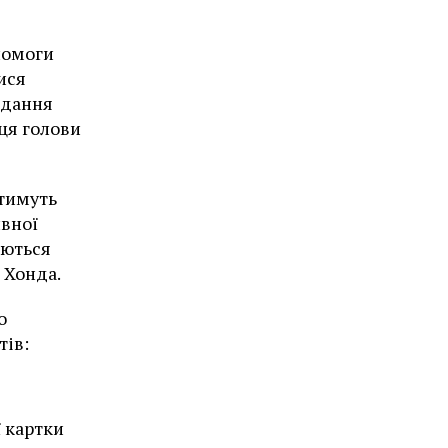
помоги
ися
адання
ця голови
тимуть
ивної
аються
 Хонда.
о
тів:
 картки