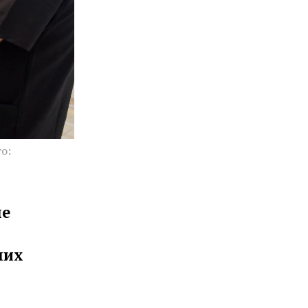
о:
не
них