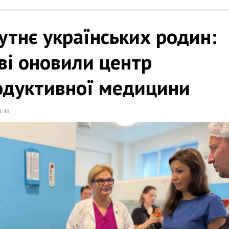
тнє українських родин:
ві оновили центр
одуктивної медицини
4:48