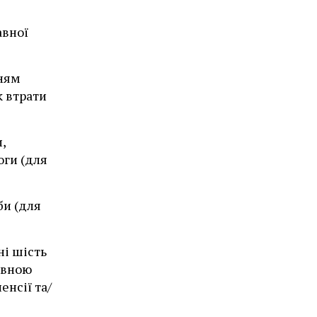
авної
нням
к втрати
,
оги (для
би (для
ні шість
авною
нсії та/