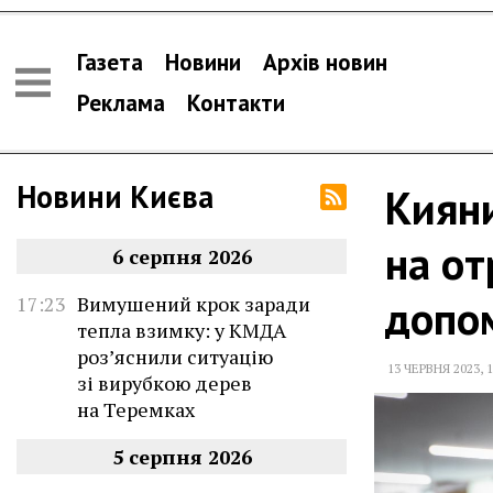
Газета
Новини
Архів новин
Реклама
Контакти
Новини Києва
Киян
на от
6 серпня 2026
допо
17:23
Вимушений крок заради
тепла взимку: у КМДА
роз’яснили ситуацію
13 ЧЕРВНЯ 2023
,
1
зі вирубкою дерев
на Теремках
5 серпня 2026