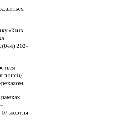
подаються
нку «Київ
ва
 (044) 202-
юється
я пенсії/
ереказом.
 рамках
2–
д 07 жовтня