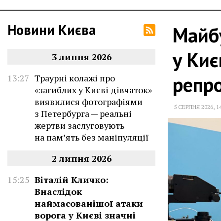
Новини Києва
Майбу
у Киє
3 липня 2026
репр
13:27
Траурні колажі про
«загиблих у Києві дівчаток»
виявилися фотографіями
5 СЕРПНЯ 2026
,
1
з Петербурга — реальні
жертви заслуговують
на пам’ять без маніпуляції
2 липня 2026
15:25
Віталій Кличко:
Внаслідок
наймасованішої атаки
ворога у Києві значні