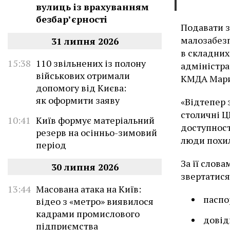
вулиць із врахуванням
безбар’єрності
Подавати з
малозабезп
31 липня 2026
в складних
15:38
110 звільнених із полону
адміністра
військових отримали
КМДА Мари
допомогу від Києва:
як оформити заяву
«Відтепер 
столичні Ц
10:41
Київ формує матеріальний
доступност
резерв на осінньо-зимовий
люди похил
період
За її слов
30 липня 2026
звертатися
13:44
Масована атака на Київ:
паспо
відео з «метро» виявилося
кадрами промислового
довід
підприємства