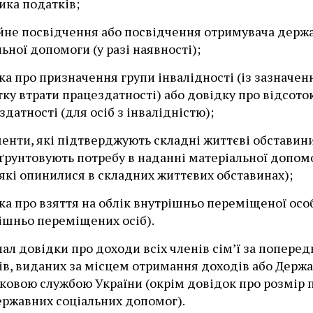
ика податків;
йне посвідчення або посвідчення отримувача держ
ьної допомоги (у разі наявності);
ка про призначення групи інвалідності (із зазначе
тку втрати працездатності) або довідку про відсото
датності (для осіб з інвалідністю);
енти, які підтверджують складні життєві обставини
ґрунтовують потребу в наданні матеріальної допом
 які опинилися в складних життєвих обставинах);
ка про взяття на облік внутрішньо переміщеної осо
ішньо переміщених осіб).
нал довідки про доходи всіх членів сім’ї за поперед
ів, виданих за місцем отримання доходів або Держ
ковою службою України (окрім довідок про розмір пе
ержавних соціальних допомог).