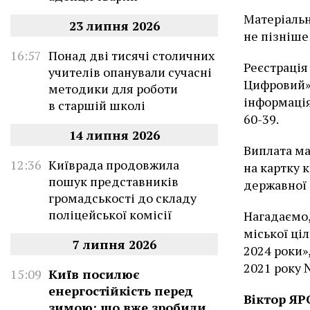
Матеріальн
23 липня 2026
не пізніше
16:57
Понад дві тисячі столичних
Реєстрація
учителів опанували сучасні
Цифровий»
методики для роботи
інформація 
в старшій школі
60-39.
14 липня 2026
Виплата ма
12:36
Київрада продовжила
на картку к
пошук представників
державної 
громадськості до складу
поліцейської комісії
Нагадаємо,
міської ці
7 липня 2026
2024 роки»
2021 року 
15:09
Київ посилює
енергостійкість перед
Віктор Я
зимою: що вже зробили