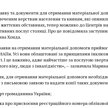
аяву та документи для отримання матеріальної до
еченим верствам населення та киянам, які опинил
 життєвих обставинах, тепер можливо до Центрів н
тивних послуг столиці. Про це повідомила заступни
на Хонда.
заяви на отримання матеріальної допомоги прийма
НАПи. Усі вони облаштовані за принципами інклюз
і. І це важливо, адже найчастіше за послугою зверт
ого віку, люди з інвалідністю», — зазначила Марина
ами, для отримання матеріальної допомоги необхідн
 з письмовою заявою та надати копії таких докумен
рт громадянина України;
ка про присвоєння реєстраційного номера облікової