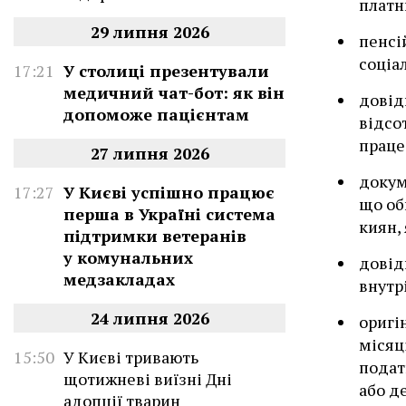
платн
29 липня 2026
пенсі
соціал
17:21
У столиці презентували
медичний чат-бот: як він
довід
допоможе пацієнтам
відсо
працез
27 липня 2026
докум
17:27
У Києві успішно працює
що об
перша в Україні система
киян,
підтримки ветеранів
у комунальних
довід
медзакладах
внутр
24 липня 2026
оригі
місяц
15:50
У Києві тривають
подат
щотижневі виїзні Дні
або д
адопції тварин