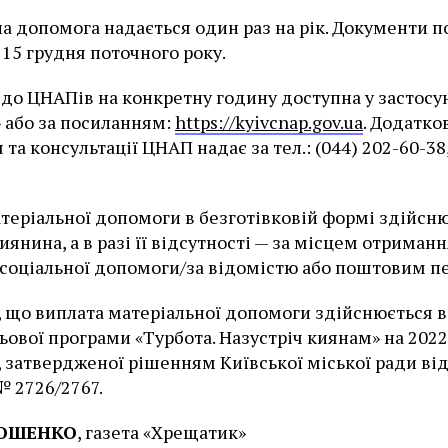
а допомога надається один раз на рік. Документи 
 15 грудня поточного року.
 до ЦНАПів на конкретну годину доступна у застосу
 або за посиланням:
https://kyivcnap.gov.ua
. Додатко
та консультації ЦНАП надає за тел.: (044) 202-60-38,
теріальної допомоги в безготівковій формі здійсн
иянина, а в разі її відсутності — за місцем отриманн
соціальної допомоги/за відомістю або поштовим п
 що виплата матеріальної допомоги здійснюється в
льової програми «Турбота. Назустріч киянам» на 202
, затвердженої рішенням Київської міської ради ві
№ 2726/2767.
РОШЕНКО
, газета «Хрещатик»