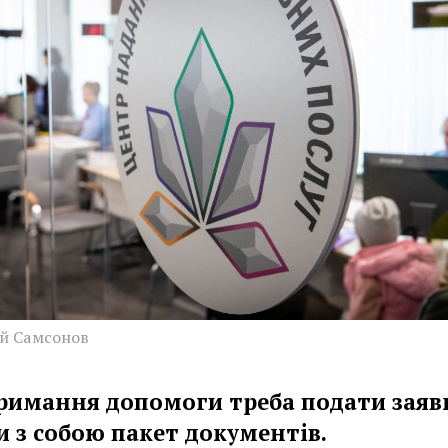
ій Самсонов
римання допомоги треба подати заяв
и з собою пакет документів.