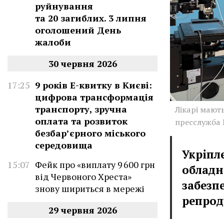
руйнування
та 20 загиблих. 3 липня
оголошений День
жалоби
30 червня 2026
17:25
9 років Е-квитку в Києві:
цифрова трансформація
транспорту, зручна
Лікарі мают
оплата та розвиток
пресслужба
безбар’єрного міського
середовища
Укріпл
15:07
Фейк про «виплату 9 600 грн
обладн
від Червоного Хреста»
забезп
знову шириться в мережі
репрод
29 червня 2026