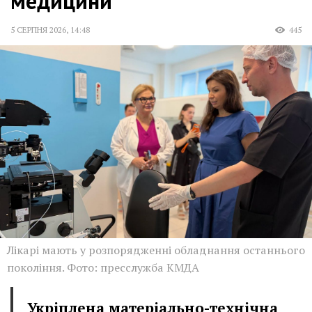
медицини
5 СЕРПНЯ 2026
,
14:48
445
Лікарі мають у розпорядженні обладнання останнього
покоління. Фото: пресслужба КМДА
Укріплена матеріально-технічна