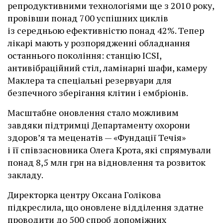
репродуктивними технологіями ще з 2010 року,
провівши понад 700 успішних циклів
із середньою ефективністю понад 42%. Тепер
лікарі мають у розпорядженні обладнання
останнього покоління: станцію ІCSI,
антивібраційний стіл, ламінарні шафи, камеру
Маклера та спеціальні резервуари для
безпечного зберігання клітин і ембріонів.
Масштабне оновлення стало можливим
завдяки підтримці Департаменту охорони
здоров’я та меценатів — «Фундації Течія»
і її співзасновника Олега Крота, які спрямували
понад 8,5 млн грн на відновлення та розвиток
закладу.
Директорка центру Оксана Голікова
підкреслила, що оновлене відділення здатне
проводити до 500 спроб допоміжних