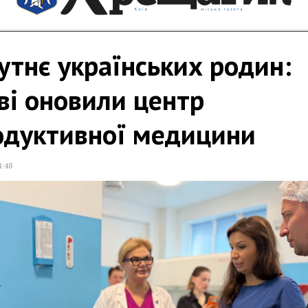
тнє українських родин:
ві оновили центр
одуктивної медицини
4:48