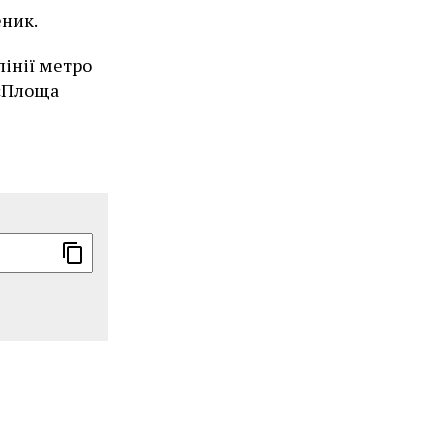
еник.
лінії метро
 «Площа