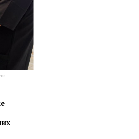
о:
не
них