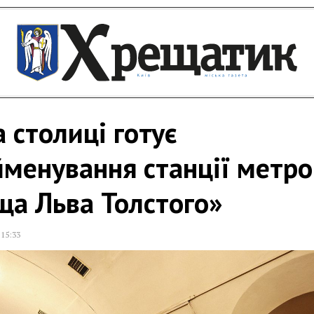
 столиці готує
менування станції метро
ща Льва Толстого»
,
15:33