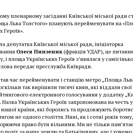
ому пленарному засіданні Київської міської ради с
ща Льва Толстого» планують перейменувати на «П
х Героїв».
ла депутатка Київської міської ради, ініціаторка
ування
Олеся Пинзеник
(фракція УДАР), це питанн
у, і площа Українських Героїв з’явилася у самісіньк
ї слова передає пресслужба Київради.
став час перейменувати і станцію метро „Площа Льв
оскільки так вирішили тисячі киян, які віддали свої
тингового електронного голосування у додатку „К
 Назва Українських Героїв запропонована на честь у
 нашої країни, які боролись та продовжують боротис
гом не одного століття. Нині, як і сотні років тому,
борюючи право бути вільними. Ми не тільки пам’ята
то поліг за нашу землю та Батьківщину, але і хочемо