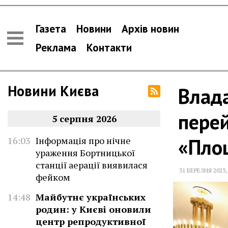
Газета
Новини
Архів новин
Реклама
Контакти
Новини Києва
Влада
перей
5 серпня 2026
«Пло
16:03
Інформація про нічне
ураження Бортницької
станції аерації виявилася
31 БЕРЕЗНЯ 2023
фейком
14:48
Майбутнє українських
родин: у Києві оновили
центр репродуктивної