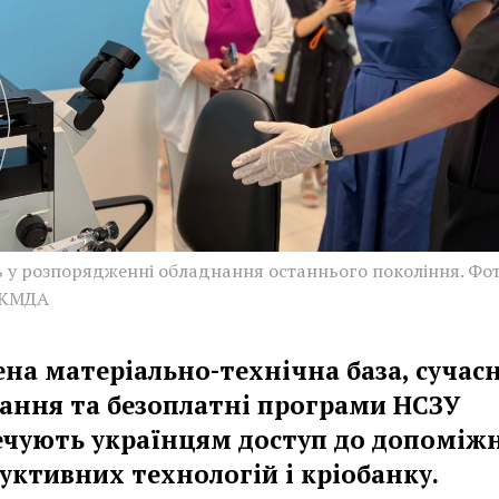
ь у розпорядженні обладнання останнього покоління. Фот
 КМДА
ена матеріально-технічна база, сучас
ання та безоплатні програми НСЗУ
ечують українцям доступ до допоміж
уктивних технологій і кріобанку.