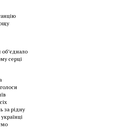
танцію
лощу
я об’єднало
ому серці
а
 голоси
иїв
сіх
ь за рідну
 українці
ємо