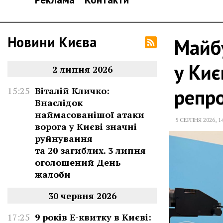
Новини Києва
Майбу
у Киє
2 липня 2026
репр
15:25
Віталій Кличко:
Внаслідок
наймасованішої атаки
5 СЕРПНЯ 2026
,
1
ворога у Києві значні
руйнування
та 20 загиблих. 3 липня
оголошений День
жалоби
30 червня 2026
17:25
9 років Е-квитку в Києві: