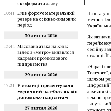
як оформити заяву
10:41
Київ формує матеріальний
На наступн
резерв на осінньо-зимовий
метро «Пло
період
Українськи
30 липня 2026
Як зазначи
переймен
13:44
Масована атака на Київ:
сесійну зал
відео з «метро» виявилося
столиці. Ї
кадрами промислового
підприємства
«Наразі на
Толстого“, 
29 липня 2026
шляхом рей
Цифровий“.
17:21
У столиці презентували
захисників
медичний чат-бот: як він
допоможе пацієнтам
землю протя
гинуть, ви
27 липня 2026
кожного, х