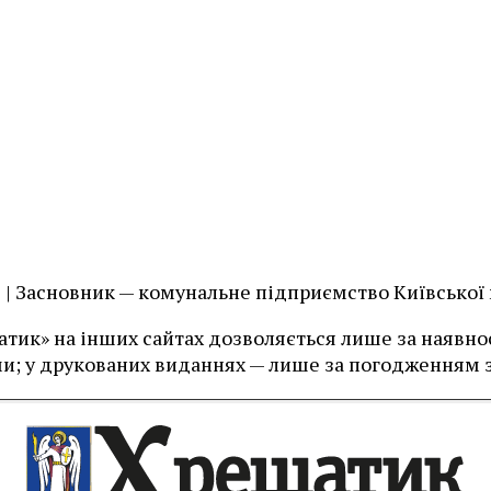
їв | Засновник — комунальне підприємство Київської
тик» на інших сайтах дозволяється лише за наявност
и; у друкованих виданнях — лише за погодженням з