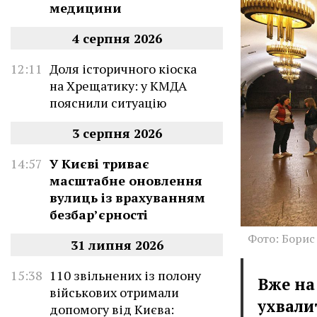
медицини
4 серпня 2026
12:11
Доля історичного кіоска
на Хрещатику: у КМДА
пояснили ситуацію
3 серпня 2026
14:57
У Києві триває
масштабне оновлення
вулиць із врахуванням
безбар’єрності
Фото: Борис
31 липня 2026
15:38
110 звільнених із полону
Вже на
військових отримали
ухвали
допомогу від Києва: