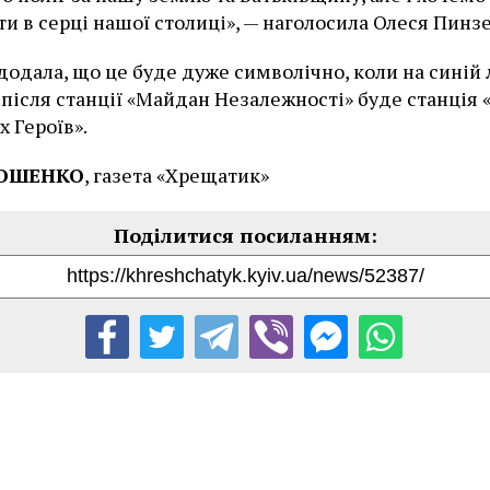
ти в серці нашої столиці», — наголосила Олеся Пинз
додала, що це буде дуже символічно, коли на синій 
після станції «Майдан Незалежності» буде станція
х Героїв».
РОШЕНКО
, газета «Хрещатик»