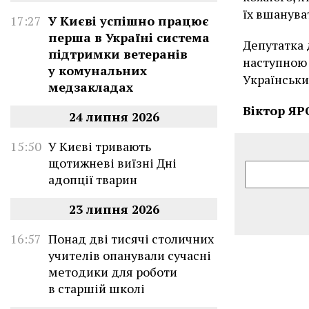
їх вшанува
17:27
У Києві успішно працює
перша в Україні система
Депутатка 
підтримки ветеранів
наступною 
у комунальних
Українськи
медзакладах
Віктор Я
24 липня 2026
15:50
У Києві тривають
щотижневі виїзні Дні
адопції тварин
23 липня 2026
16:57
Понад дві тисячі столичних
учителів опанували сучасні
методики для роботи
в старшій школі