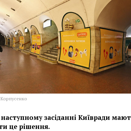
 Корпусенко
 наступному засіданні Київради маю
ти це рішення.