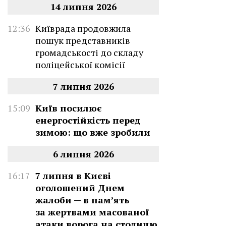
14 липня 2026
12:36
Київрада продовжила
пошук представників
громадськості до складу
поліцейської комісії
7 липня 2026
15:09
Київ посилює
енергостійкість перед
зимою: що вже зробили
6 липня 2026
16:17
7 липня в Києві
оголошений Днем
жалоби — в памʼять
за жертвами масованої
атаки ворога на столицю