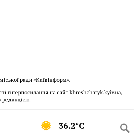
 міської ради «Київінформ».
і гіперпосилання на сайт khreshchatyk.kyiv.ua,
 редакцією.
36.2°C