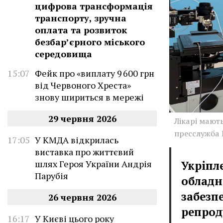
цифрова трансформація
транспорту, зручна
оплата та розвиток
безбар’єрного міського
середовища
15:07
Фейк про «виплату 9 600 грн
від Червоного Хреста»
знову шириться в мережі
29 червня 2026
Лікарі мают
пресслужба
17:05
У КМДА відкрилась
виставка про життєвий
шлях Героя України Андрія
Укріпл
Парубія
обладн
забезп
26 червня 2026
репрод
16:17
У Києві цього року