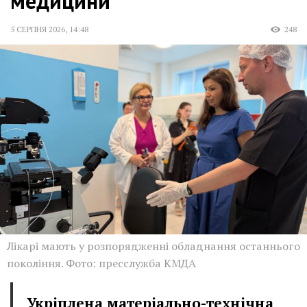
медицини
5 СЕРПНЯ 2026
,
14:48
248
Лікарі мають у розпорядженні обладнання останнього
покоління. Фото: пресслужба КМДА
Укріплена матеріально-технічна