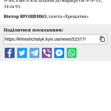
№44, а ще п’ять додали до маршрутів №№35,
54 та 95.
Віктор ЯРОШЕНКО
, газета «Хрещатик»