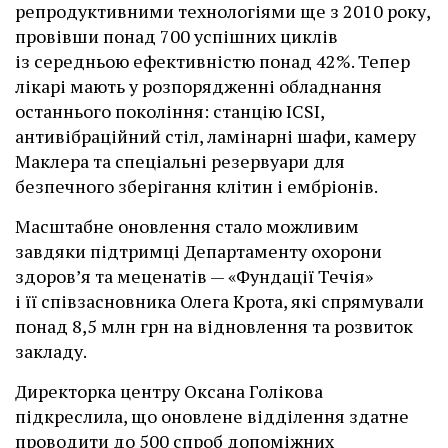
репродуктивними технологіями ще з 2010 року,
провівши понад 700 успішних циклів
із середньою ефективністю понад 42%. Тепер
лікарі мають у розпорядженні обладнання
останнього покоління: станцію ІCSI,
антивібраційний стіл, ламінарні шафи, камеру
Маклера та спеціальні резервуари для
безпечного зберігання клітин і ембріонів.
Масштабне оновлення стало можливим
завдяки підтримці Департаменту охорони
здоров’я та меценатів — «Фундації Течія»
і її співзасновника Олега Крота, які спрямували
понад 8,5 млн грн на відновлення та розвиток
закладу.
Директорка центру Оксана Голікова
підкреслила, що оновлене відділення здатне
проводити до 500 спроб допоміжних