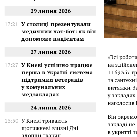
29 липня 2026
17:21
У столиці презентували
медичний чат-бот: як він
допоможе пацієнтам
27 липня 2026
«Всі робот
на здійсне
17:27
У Києві успішно працює
перша в Україні система
1 169 357 г
підтримки ветеранів
та сантехн
у комунальних
витяжки. З
медзакладах
у закладах
наголосив 
24 липня 2026
Він окремо
15:50
У Києві тривають
закладі не
щотижневі виїзні Дні
в укритті 
адопції тварин