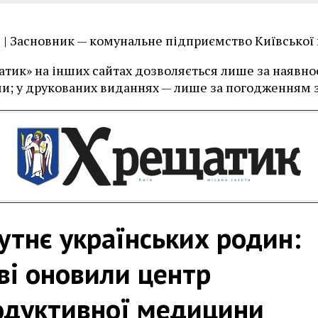
їв | Засновник — комунальне підприємство Київської
тик» на інших сайтах дозволяється лише за наявност
и; у друкованих виданнях — лише за погодженням з
тнє українських родин:
ві оновили центр
одуктивної медицини