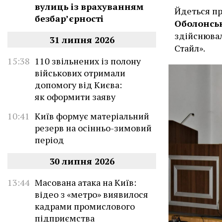
вулиць із врахуванням
Йдеться пр
безбар’єрності
Оболонсь
здійснювал
31 липня 2026
Стайл».
15:38
110 звільнених із полону
військових отримали
допомогу від Києва:
як оформити заяву
10:41
Київ формує матеріальний
резерв на осінньо-зимовий
період
30 липня 2026
13:44
Масована атака на Київ:
відео з «метро» виявилося
кадрами промислового
підприємства