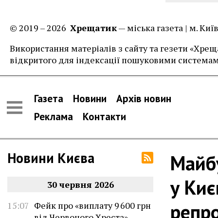
© 2019 – 2026
Хрещатик
— міська газета | м. Ки
Використання матеріалів з сайту та гезети «Хреща
відкритого для індексації пошуковими системам
Газета
Новини
Архів новин
Реклама
Контакти
Новини Києва
Майбу
у Киє
30 червня 2026
репр
15:07
Фейк про «виплату 9 600 грн
від Червоного Хреста»