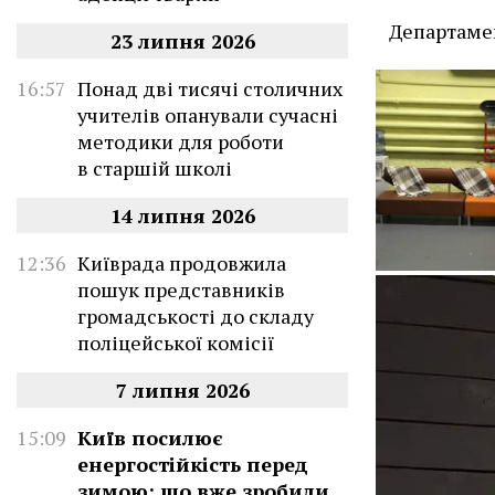
Департамен
23 липня 2026
16:57
Понад дві тисячі столичних
учителів опанували сучасні
методики для роботи
в старшій школі
14 липня 2026
12:36
Київрада продовжила
пошук представників
громадськості до складу
поліцейської комісії
7 липня 2026
15:09
Київ посилює
енергостійкість перед
зимою: що вже зробили