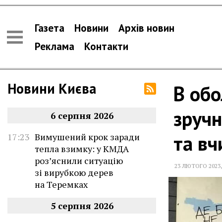
Газета
Новини
Архів новин
Реклама
Контакти
Новини Києва
В обо
зручн
6 серпня 2026
та вч
17:23
Вимушений крок заради
тепла взимку: у КМДА
роз’яснили ситуацію
23 ЛЮТОГО 2023
зі вирубкою дерев
на Теремках
5 серпня 2026