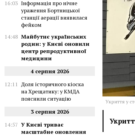
16:03
Інформація про нічне
ураження Бортницької
станції аерації виявилася
фейком
14:48
Майбутнє українських
родин: у Києві оновили
центр репродуктивної
медицини
4 серпня 2026
12:11
Доля історичного кіоска
на Хрещатику: у КМДА
пояснили ситуацію
Укриття у с
3 серпня 2026
Укритт
14:57
У Києві триває
масштабне оновлення