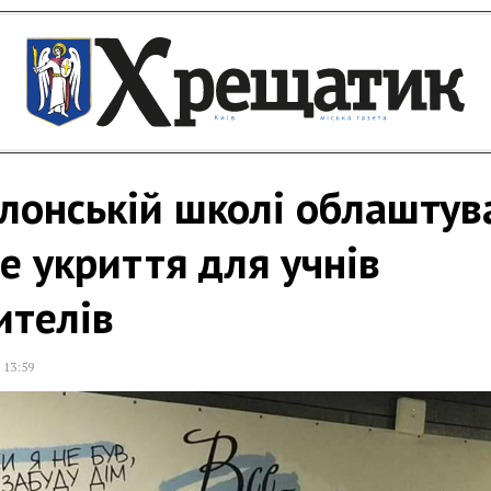
лонській школі облаштув
е укриття для учнів
ителів
,
13:59