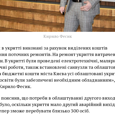
Кирило Фесик
и в укритті виконані за рахунок виділених коштів
ння поточних ремонтів. На ремонт укриття витраче
рн. В укритті були проведені електротехнічні, маляр
ічні роботи, також встановлені санвузли та облашто
а бюджетні кошти міста Києва усі облаштовані укри
 освіти були забезпечені необхідним обладнанням»,
Кирило Фесик.
 пояснив, що потреби в облаштуванні другого вихо
 було, оскільки укриття мало другий аварійний вихід
тепер зможе перебувати близько 300 осіб.