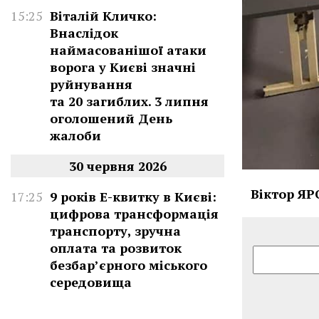
15:25
Віталій Кличко:
Внаслідок
наймасованішої атаки
ворога у Києві значні
руйнування
та 20 загиблих. 3 липня
оголошений День
жалоби
30 червня 2026
Віктор Я
17:25
9 років Е-квитку в Києві:
цифрова трансформація
транспорту, зручна
оплата та розвиток
безбар’єрного міського
середовища