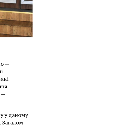
но —
ні
вані
ття
 —
ду у даному
. Загалом