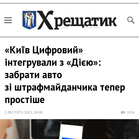
«Київ Цифровий»
інтегрували з «Дією»:
забрати авто
зі штрафмайданчика тепер
простіше
2 ЛЮТОГО 2023
,
18:08
1014