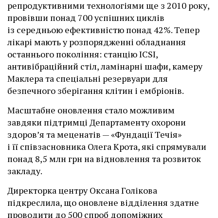
репродуктивними технологіями ще з 2010 року,
провівши понад 700 успішних циклів
із середньою ефективністю понад 42%. Тепер
лікарі мають у розпорядженні обладнання
останнього покоління: станцію ІCSI,
антивібраційний стіл, ламінарні шафи, камеру
Маклера та спеціальні резервуари для
безпечного зберігання клітин і ембріонів.
Масштабне оновлення стало можливим
завдяки підтримці Департаменту охорони
здоров’я та меценатів — «Фундації Течія»
і її співзасновника Олега Крота, які спрямували
понад 8,5 млн грн на відновлення та розвиток
закладу.
Директорка центру Оксана Голікова
підкреслила, що оновлене відділення здатне
проводити до 500 спроб допоміжних