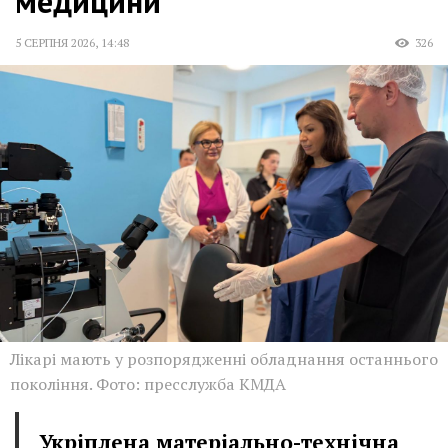
медицини
5 СЕРПНЯ 2026
,
14:48
326
Лікарі мають у розпорядженні обладнання останнього
покоління. Фото: пресслужба КМДА
Укріплена матеріально-технічна