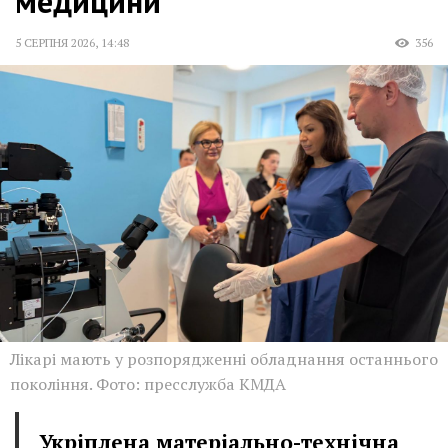
медицини
5 СЕРПНЯ 2026
,
14:48
356
Лікарі мають у розпорядженні обладнання останнього
покоління. Фото: пресслужба КМДА
Укріплена матеріально-технічна