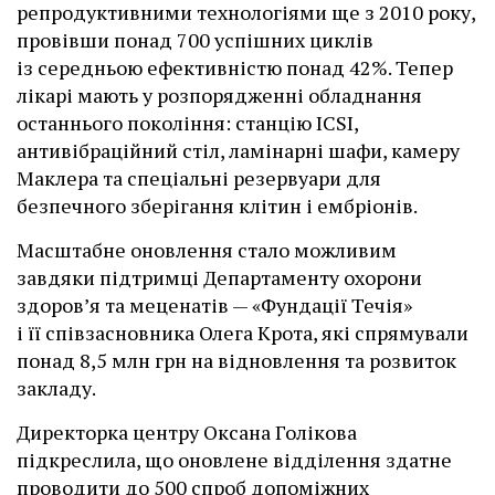
репродуктивними технологіями ще з 2010 року,
провівши понад 700 успішних циклів
із середньою ефективністю понад 42%. Тепер
лікарі мають у розпорядженні обладнання
останнього покоління: станцію ІCSI,
антивібраційний стіл, ламінарні шафи, камеру
Маклера та спеціальні резервуари для
безпечного зберігання клітин і ембріонів.
Масштабне оновлення стало можливим
завдяки підтримці Департаменту охорони
здоров’я та меценатів — «Фундації Течія»
і її співзасновника Олега Крота, які спрямували
понад 8,5 млн грн на відновлення та розвиток
закладу.
Директорка центру Оксана Голікова
підкреслила, що оновлене відділення здатне
проводити до 500 спроб допоміжних