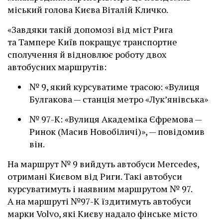
міський голова Києва Віталій Кличко.
«Завдяки такій допомозі від міст Рига
та Тампере Київ покращує транспортне
сполучення й відновлює роботу двох
автобусних маршрутів:
№ 9, який курсуватиме трасою: «Вулиця
Булгакова — станція метро «Лук’янівська»
№ 97-К: «Вулиця Академіка Єфремова —
Ринок (Масив Новобіличі)», — повідомив
він.
На маршрут № 9 вийдуть автобуси Mercedes,
отримані Києвом від Риги. Такі автобуси
курсуватимуть і наявним маршрутом № 97.
А на маршруті №97-К їздитимуть автобуси
марки Volvo, які Києву надало фінське місто