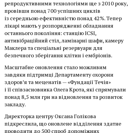
репродуктивними технологіями ще з 2010 року,
провівши понад 700 успішних циклів
із середньою ефективністю понад 42%. Тепер
лікарі мають у розпорядженні обладнання
останнього покоління: станцію ІCSI,
антивібраційний стіл, ламінарні шафи, камеру
Маклера та спеціальні резервуари для
безпечного зберігання клітин і ембріонів.
Масштабне оновлення стало можливим
завдяки підтримці Департаменту охорони
здоров’я та меценатів — «Фундації Течія»
і її співзасновника Олега Крота, які спрямували
понад 8,5 млн грн на відновлення та розвиток
закладу.
Директорка центру Оксана Голікова
підкреслила, що оновлене відділення здатне
проводити до 500 спроб допоміжних