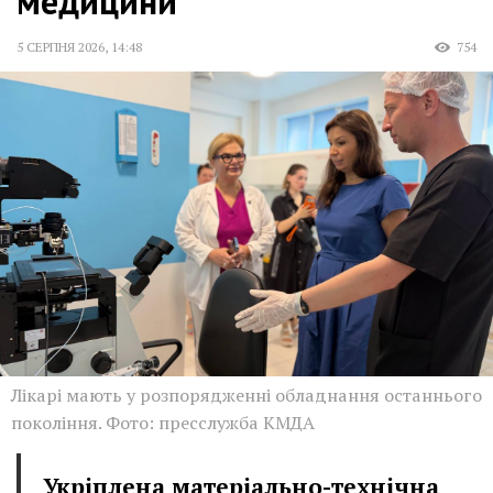
медицини
5 СЕРПНЯ 2026
,
14:48
754
Лікарі мають у розпорядженні обладнання останнього
покоління. Фото: пресслужба КМДА
Укріплена матеріально-технічна