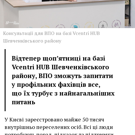
Консультації для ВПО на базі Vcentri HUB
Шевченківського району
Відтепер щоп’ятниці на базі
Vcentri HUB Шевченківського
району, ВПО зможуть запитати
у профільних фахівців все,
що їх турбує з найнагальніших
питань
У Києві зареєстровано майже 50 тисяч
внутрішньо переселених осіб. Всі ці люди
потребують порад, підказок та підтримки