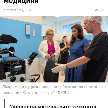
медицини
5 СЕРПНЯ 2026
,
14:48
406
Лікарі мають у розпорядженні обладнання останнього
покоління. Фото: пресслужба КМДА
Укріплена матеріально-технічна