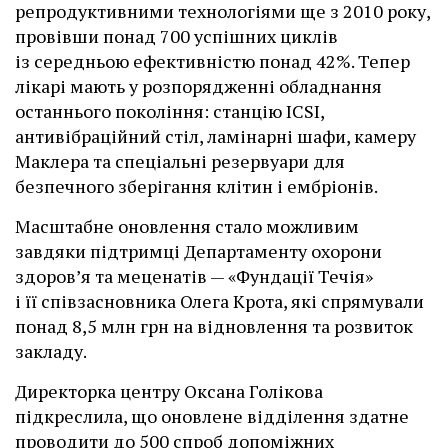
репродуктивними технологіями ще з 2010 року,
провівши понад 700 успішних циклів
із середньою ефективністю понад 42%. Тепер
лікарі мають у розпорядженні обладнання
останнього покоління: станцію ІCSI,
антивібраційний стіл, ламінарні шафи, камеру
Маклера та спеціальні резервуари для
безпечного зберігання клітин і ембріонів.
Масштабне оновлення стало можливим
завдяки підтримці Департаменту охорони
здоров’я та меценатів — «Фундації Течія»
і її співзасновника Олега Крота, які спрямували
понад 8,5 млн грн на відновлення та розвиток
закладу.
Директорка центру Оксана Голікова
підкреслила, що оновлене відділення здатне
проводити до 500 спроб допоміжних